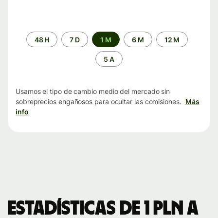
Periodo
48 H
7 D
1 M
6 M
12 M
de
tiempo
5 A
Usamos el tipo de cambio medio del mercado sin
sobreprecios engañosos para ocultar las comisiones.
Más
info
Estadísticas de 1 PLN a