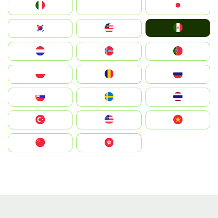
Italia
JA
Japan
Mexico
South Korea
Malay
Nederland
Norge
Portugal
Polska
România
Россия
Slovensko
Ruoŧŧa
ไทย
Türkiye
United States
Vietnam
中国
中國香港特別行政區