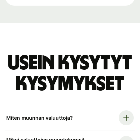
Usein kysytyt
kysymykset
Miten muunnan valuuttoja?
Miksi valuuttojen muuntokurssit