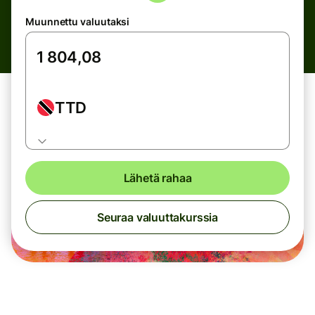
Muunnettu valuutaksi
TTD
Lähetä rahaa
Seuraa valuuttakurssia