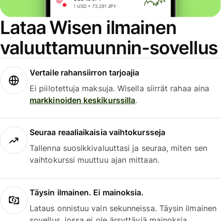
Lataa Wisen ilmainen
valuuttamuunnin-sovellus
Vertaile rahansiirron tarjoajia
Ei piilotettuja maksuja. Wisella siirrät rahaa aina
markkinoiden keskikurssilla
.
Seuraa reaaliaikaisia vaihtokursseja
Tallenna suosikkivaluuttasi ja seuraa, miten sen
vaihtokurssi muuttuu ajan mittaan.
Täysin ilmainen. Ei mainoksia.
Lataus onnistuu vain sekunneissa. Täysin ilmainen
sovellus, jossa ei ole ärsyttäviä mainoksia.