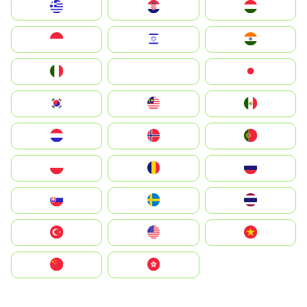
Greece
Hrvatska
Magyarország
Indonesia
Israel
India
Italia
JA
Japan
South Korea
Malay
Mexico
Nederland
Norge
Portugal
Polska
România
Россия
Slovensko
Ruoŧŧa
ไทย
Türkiye
United States
Vietnam
中国
中國香港特別行政區