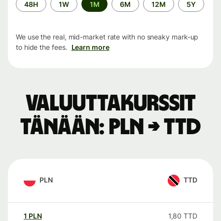
Time
48H
1W
1M
6M
12M
5Y
period
We use the real, mid-market rate with no sneaky mark-up
to hide the fees.
Learn more
Valuuttakurssit
tänään: PLN → TTD
PLN
TTD
1
PLN
1,80
TTD