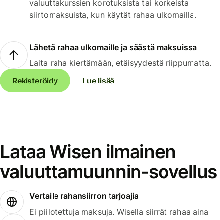
valuuttakurssien korotuksista tai korkeista
siirtomaksuista, kun käytät rahaa ulkomailla.
Lähetä rahaa ulkomaille ja säästä maksuissa
Laita raha kiertämään, etäisyydestä riippumatta.
Rekisteröidy
Lue lisää
Lataa Wisen ilmainen
valuuttamuunnin-sovellus
Vertaile rahansiirron tarjoajia
Ei piilotettuja maksuja. Wisella siirrät rahaa aina