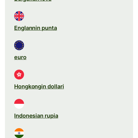
Englannin punta
euro
Hongkongin dollari
Indonesian rupia