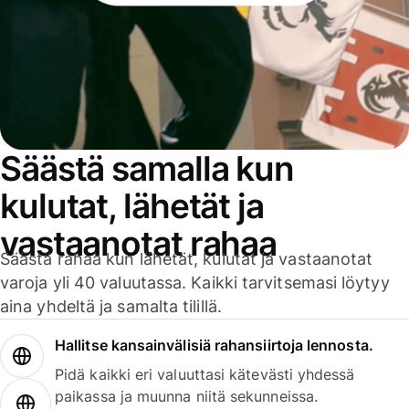
Säästä samalla kun
kulutat, lähetät ja
vastaanotat rahaa
Säästä rahaa kun lähetät, kulutat ja vastaanotat
varoja yli 40 valuutassa. Kaikki tarvitsemasi löytyy
aina yhdeltä ja samalta tilillä.
Hallitse kansainvälisiä rahansiirtoja lennosta.
Pidä kaikki eri valuuttasi kätevästi yhdessä
paikassa ja muunna niitä sekunneissa.