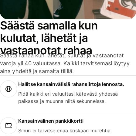
Säästä samalla kun
kulutat, lähetät ja
vastaanotat rahaa
Säästä rahaa kun lähetät, kulutat ja vastaanotat
varoja yli 40 valuutassa. Kaikki tarvitsemasi löytyy
aina yhdeltä ja samalta tilillä.
Hallitse kansainvälisiä rahansiirtoja lennosta.
Pidä kaikki eri valuuttasi kätevästi yhdessä
paikassa ja muunna niitä sekunneissa.
Kansainvälinen pankkikortti
Sinun ei tarvitse enää koskaan murehtia