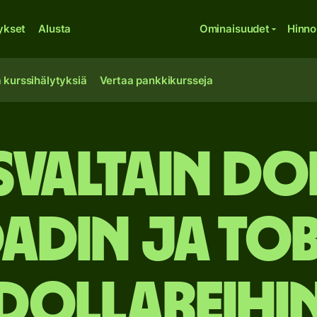
ykset
Alusta
Ominaisuudet
Hinno
 kurssihälytyksiä
Vertaa pankkikursseja
valtain do
dadin ja T
dollareihi