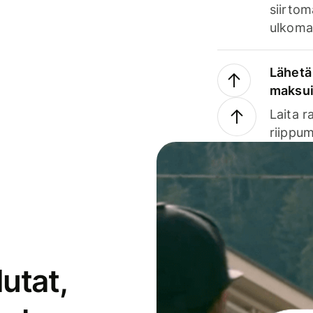
siirtom
ulkomai
Lähetä 
maksu
Laita r
riippum
utat,