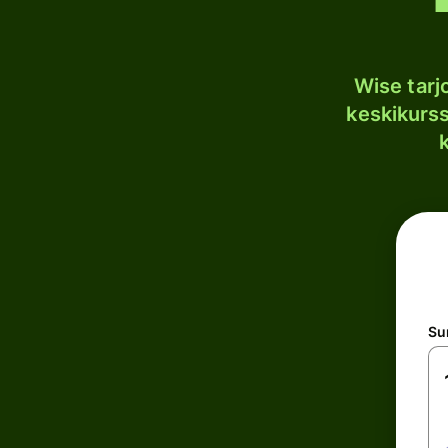
Wise tar
keskikurssi
S