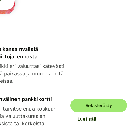
e kansainvälisiä
irtoja lennosta.
ikki eri valuuttasi kätevästi
ä paikassa ja muunna niitä
eissa.
nvälinen pankkikortti
Rekisteröidy
i tarvitse enää koskaan
ia valuuttakurssien
Lue lisää
sista tai korkeista