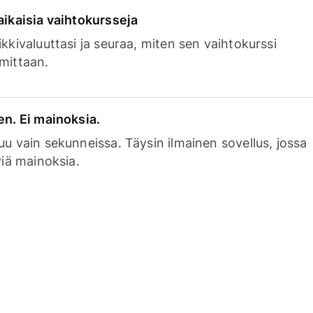
aikaisia vaihtokursseja
kkivaluuttasi ja seuraa, miten sen vaihtokurssi
mittaan.
en. Ei mainoksia.
uu vain sekunneissa. Täysin ilmainen sovellus, jossa
viä mainoksia.