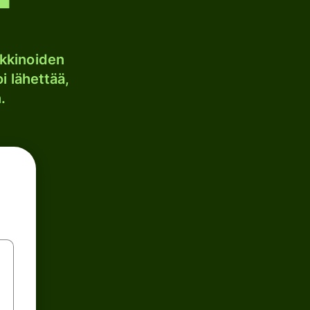
kkinoiden
i lähettää,
.