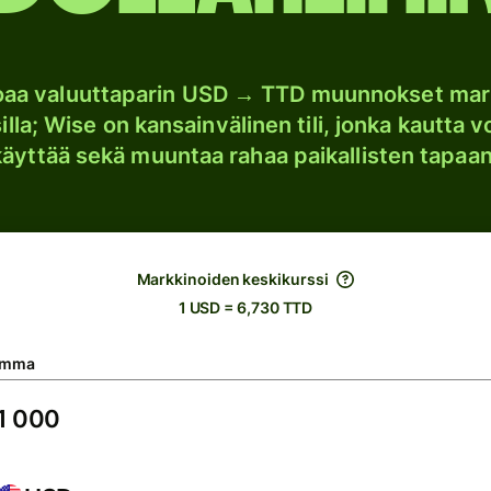
joaa valuuttaparin USD → TTD muunnokset mar
lla; Wise on kansainvälinen tili, jonka kautta vo
käyttää sekä muuntaa rahaa paikallisten tapaan
Markkinoiden keskikurssi
1 USD = 6,730 TTD
umma