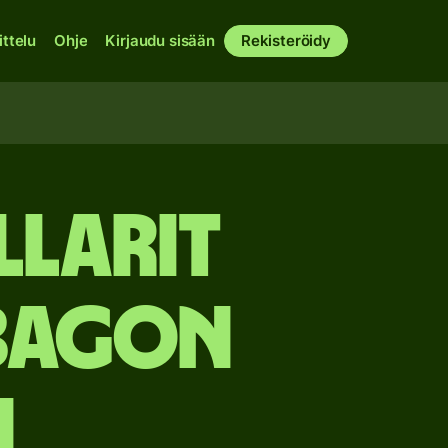
ittelu
Ohje
Kirjaudu sisään
Rekisteröidy
llarit
obagon
n