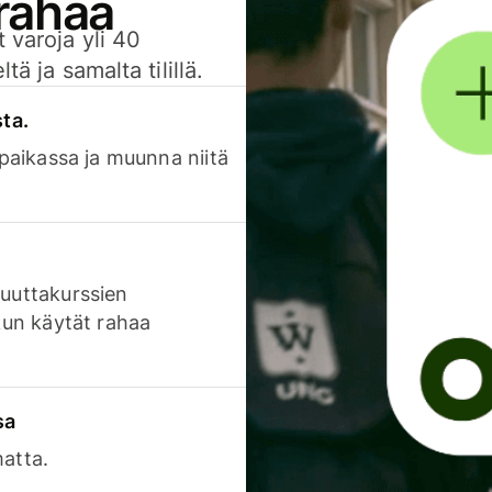
 rahaa
 varoja yli 40
ä ja samalta tilillä.
sta.
 paikassa ja muunna niitä
luuttakurssien
 kun käytät rahaa
sa
matta.