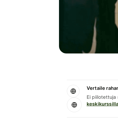
Vertaile rahan
Ei piilotettuj
keskikurssill