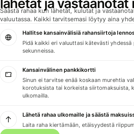
lähetät ja vastaanotat
Säästä rahaa kun lähetät, kulutat ja vastaanotat
valuutassa. Kaikki tarvitsemasi löytyy aina yhdelt
Hallitse kansainvälisiä rahansiirtoja lenno
Pidä kaikki eri valuuttasi kätevästi yhdessä
sekunneissa.
Kansainvälinen pankkikortti
Sinun ei tarvitse enää koskaan murehtia va
korotuksista tai korkeista siirtomaksuista,
ulkomailla.
Lähetä rahaa ulkomaille ja säästä maksuis
Laita raha kiertämään, etäisyydestä riippu