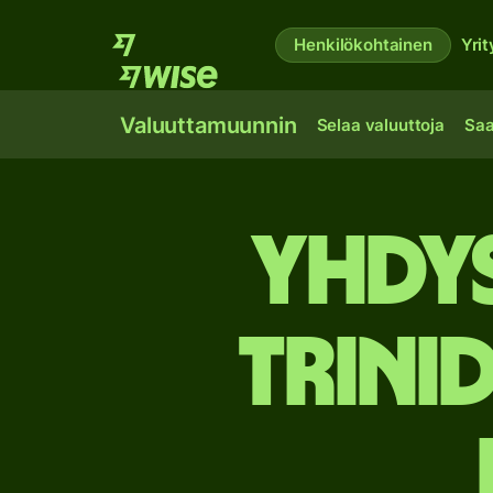
Henkilökohtainen
Yrit
Valuuttamuunnin
Selaa valuuttoja
Saa
Yhdys
Trini