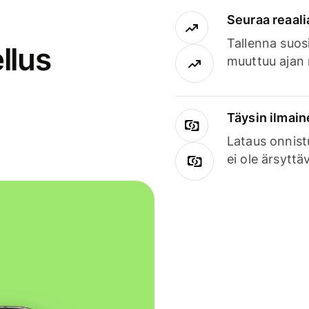
Seuraa reaali
Tallenna suosi
llus
muuttuu ajan 
Täysin ilmain
Lataus onnist
ei ole ärsyttä