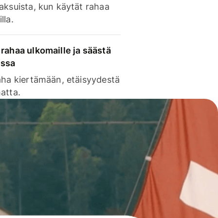
aksuista, kun käytät rahaa
lla.
rahaa ulkomaille ja säästä
issa
aha kiertämään, etäisyydestä
atta.