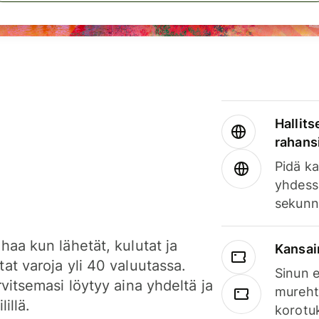
Hallits
rahansi
Pidä ka
yhdess
sekunn
haa kun lähetät, kulutat ja
Kansai
at varoja yli 40 valuutassa.
Sinun e
rvitsemasi löytyy aina yhdeltä ja
mureht
lillä.
korotuk