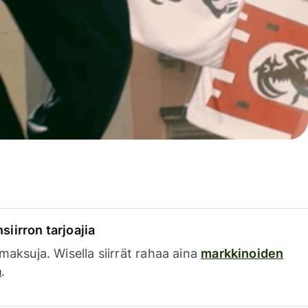
siirron tarjoajia
a maksuja. Wisella siirrät rahaa aina
markkinoiden
a
.