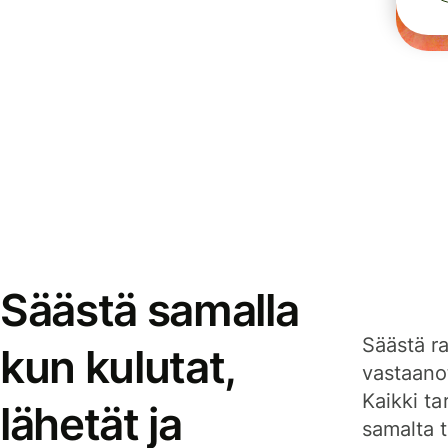
Säästä samalla
Säästä ra
kun kulutat,
vastaanot
Kaikki ta
lähetät ja
samalta ti