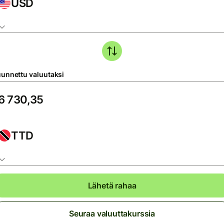
USD
unnettu valuutaksi
TTD
Lähetä rahaa
Seuraa valuuttakurssia