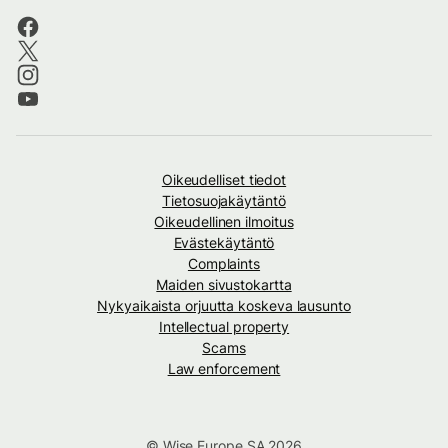
Oikeudelliset tiedot
Tietosuojakäytäntö
Oikeudellinen ilmoitus
Evästekäytäntö
Complaints
Maiden sivustokartta
Nykyaikaista orjuutta koskeva lausunto
Intellectual property
Scams
Law enforcement
© Wise Europe SA 2026