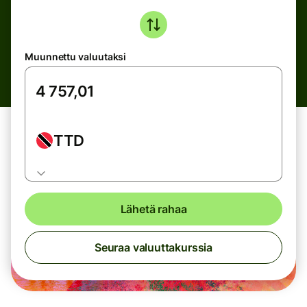
Muunnettu valuutaksi
TTD
Lähetä rahaa
Seuraa valuuttakurssia