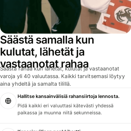
Säästä samalla kun
kulutat, lähetät ja
vastaanotat rahaa
Säästä rahaa kun lähetät, kulutat ja vastaanotat
varoja yli 40 valuutassa. Kaikki tarvitsemasi löytyy
aina yhdeltä ja samalta tilillä.
Hallitse kansainvälisiä rahansiirtoja lennosta.
Pidä kaikki eri valuuttasi kätevästi yhdessä
paikassa ja muunna niitä sekunneissa.