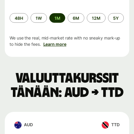
Time
48H
1W
1M
6M
12M
5Y
period
We use the real, mid-market rate with no sneaky mark-up
to hide the fees.
Learn more
Valuuttakurssit
tänään: AUD → TTD
AUD
TTD