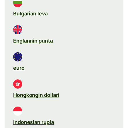
Bulgarian leva
Englannin punta
euro
Hongkongin dollari
Indonesian rupia