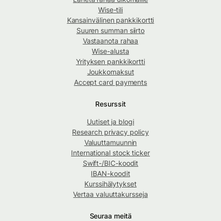
Wise-tili
Kansainvälinen pankkikortti
Suuren summan siirto
Vastaanota rahaa
Wise-alusta
Yrityksen pankkikortti
Joukkomaksut
Accept card payments
Resurssit
Uutiset ja blogi
Research privacy policy
Valuuttamuunnin
International stock ticker
Swift-/BIC-koodit
IBAN-koodit
Kurssihälytykset
Vertaa valuuttakursseja
Seuraa meitä