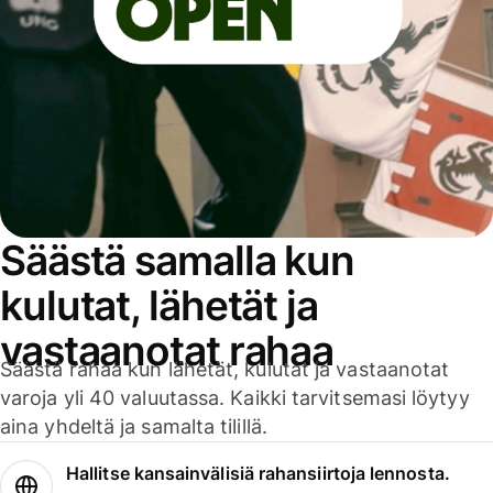
Säästä samalla kun
kulutat, lähetät ja
vastaanotat rahaa
Säästä rahaa kun lähetät, kulutat ja vastaanotat
varoja yli 40 valuutassa. Kaikki tarvitsemasi löytyy
aina yhdeltä ja samalta tilillä.
Hallitse kansainvälisiä rahansiirtoja lennosta.