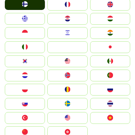
Suomi
France
United Kingdom
Greece
Hrvatska
Magyarország
Indonesia
Israel
India
Italia
JA
Japan
South Korea
Malay
Mexico
Nederland
Norge
Portugal
Polska
România
Россия
Slovensko
Ruoŧŧa
ไทย
Türkiye
United States
Vietnam
中国
中國香港特別行政區