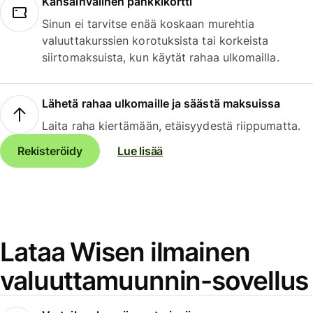
Kansainvälinen pankkikortti
Sinun ei tarvitse enää koskaan murehtia
valuuttakurssien korotuksista tai korkeista
siirtomaksuista, kun käytät rahaa ulkomailla.
Lähetä rahaa ulkomaille ja säästä maksuissa
Laita raha kiertämään, etäisyydestä riippumatta.
Rekisteröidy
Lue lisää
Lataa Wisen ilmainen
valuuttamuunnin-sovellus