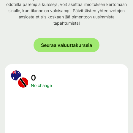
odotella parempia kursseja, voit asettaa ilmoituksen kertomaan
sinulle, kun tilanne on valoisampi. Päivittäisten yhteenvetojen
ansiosta et siis koskaan jää pimentoon uusimmista
tapahtumista!
Seuraa valuuttakurssia
0
No change