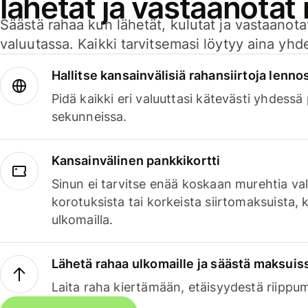
lähetät ja vastaanotat
Säästä rahaa kun lähetät, kulutat ja vastaanotat
valuutassa. Kaikki tarvitsemasi löytyy aina yhdelt
Hallitse kansainvälisiä rahansiirtoja lenno
Pidä kaikki eri valuuttasi kätevästi yhdessä
sekunneissa.
Kansainvälinen pankkikortti
Sinun ei tarvitse enää koskaan murehtia va
korotuksista tai korkeista siirtomaksuista,
ulkomailla.
Lähetä rahaa ulkomaille ja säästä maksuis
Laita raha kiertämään, etäisyydestä riippu