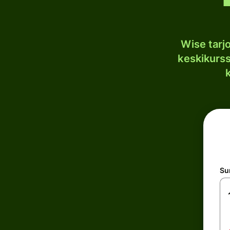
Wise tar
keskikurssi
S