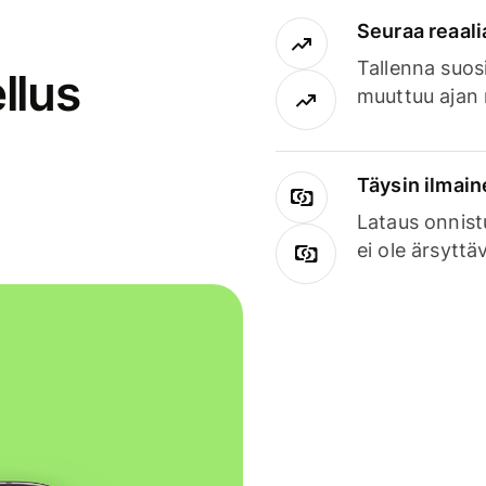
Seuraa reaali
Tallenna suosi
llus
muuttuu ajan 
Täysin ilmain
Lataus onnist
ei ole ärsyttä