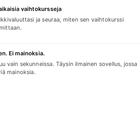
aikaisia vaihtokursseja
kkivaluuttasi ja seuraa, miten sen vaihtokurssi
mittaan.
en. Ei mainoksia.
uu vain sekunneissa. Täysin ilmainen sovellus, jossa
viä mainoksia.