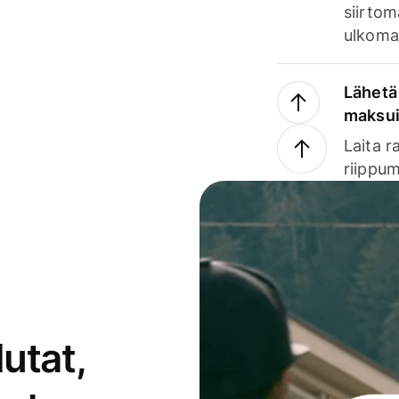
siirtom
ulkomai
Lähetä 
maksu
Laita r
riippum
utat,