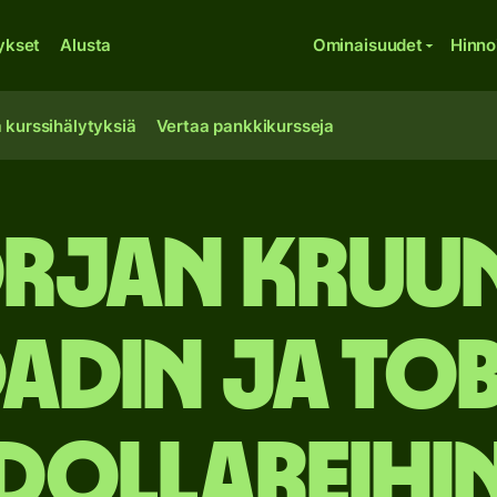
ykset
Alusta
Ominaisuudet
Hinno
 kurssihälytyksiä
Vertaa pankkikursseja
rjan kruu
dadin ja T
dollareihi