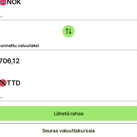
NOK
unnettu valuutaksi
TTD
Lähetä rahaa
Seuraa valuuttakurssia