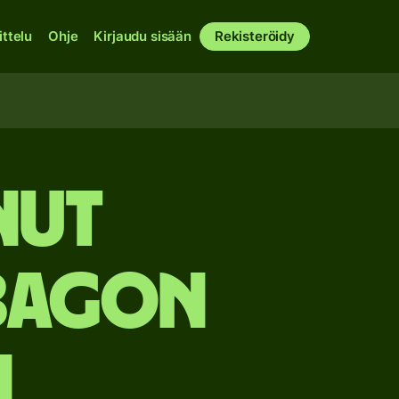
ittelu
Ohje
Kirjaudu sisään
Rekisteröidy
nut
obagon
n