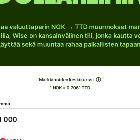
joaa valuuttaparin NOK → TTD muunnokset mar
lla; Wise on kansainvälinen tili, jonka kautta vo
käyttää sekä muuntaa rahaa paikallisten tapaan
Markkinoiden keskikurssi
1 NOK = 0,7061 TTD
umma