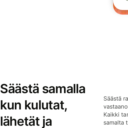
Säästä samalla
Säästä ra
kun kulutat,
vastaanot
Kaikki ta
lähetät ja
samalta ti