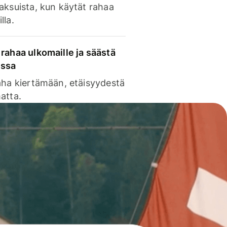
aksuista, kun käytät rahaa
lla.
rahaa ulkomaille ja säästä
issa
aha kiertämään, etäisyydestä
atta.