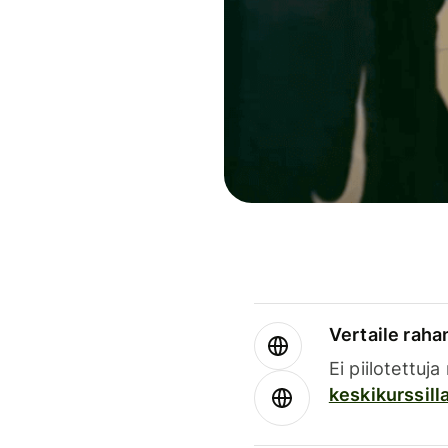
Vertaile rahan
Ei piilotettuj
keskikurssill