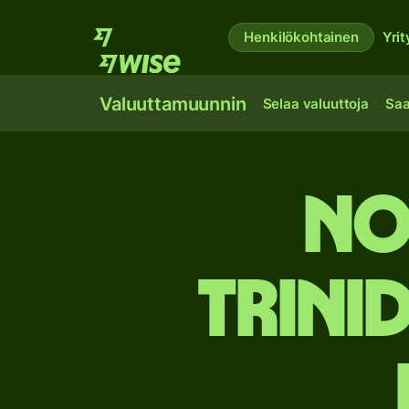
Henkilökohtainen
Yrit
Valuuttamuunnin
Selaa valuuttoja
Saa
No
Trini