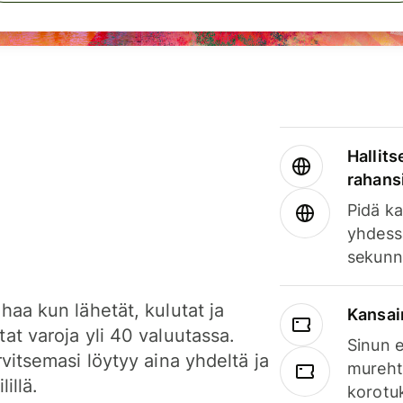
Hallits
rahansi
Pidä ka
yhdess
sekunn
haa kun lähetät, kulutat ja
Kansai
at varoja yli 40 valuutassa.
Sinun e
rvitsemasi löytyy aina yhdeltä ja
mureht
lillä.
korotuk