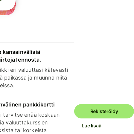
e kansainvälisiä
irtoja lennosta.
ikki eri valuuttasi kätevästi
ä paikassa ja muunna niitä
eissa.
nvälinen pankkikortti
Rekisteröidy
i tarvitse enää koskaan
ia valuuttakurssien
Lue lisää
sista tai korkeista