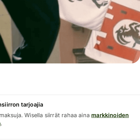
siirron tarjoajia
a maksuja. Wisella siirrät rahaa aina
markkinoiden
a
.