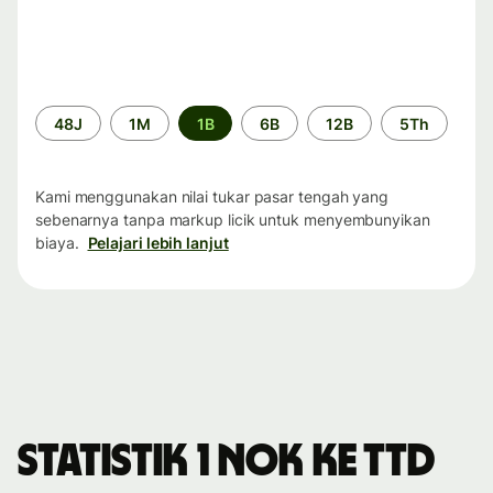
Periode
48J
1M
1B
6B
12B
5Th
waktu
Kami menggunakan nilai tukar pasar tengah yang
sebenarnya tanpa markup licik untuk menyembunyikan
biaya.
Pelajari lebih lanjut
Statistik 1 NOK ke TTD