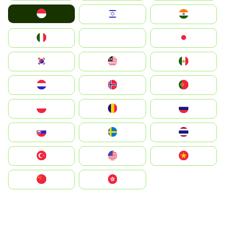
Indonesia
Israel
India
Italia
JA
Japan
South Korea
Malay
Mexico
Nederland
Norge
Portugal
Polska
România
Россия
Slovensko
Ruoŧŧa
ไทย
Türkiye
United States
Vietnam
中国
中國香港特別行政區