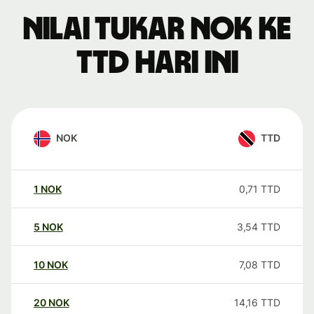
Nilai tukar NOK ke
TTD hari ini
NOK
TTD
1
NOK
0,71
TTD
5
NOK
3,54
TTD
10
NOK
7,08
TTD
20
NOK
14,16
TTD