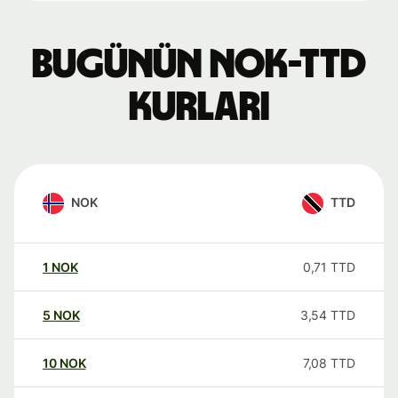
Bugünün NOK-TTD
kurları
NOK
TTD
1
NOK
0,71
TTD
5
NOK
3,54
TTD
10
NOK
7,08
TTD