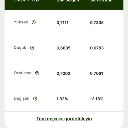
Yüksek
0,7111
0,7335
Düşük
0,6885
0,6783
Ortalama
0,7002
0,7061
Değişim
1.82
%
-3.18
%
Tüm geçmişi görüntüleyin