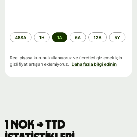
Zaman
48SA
1H
1A
6A
12A
5Y
aralığı
Reel piyasa kurunu kullanıyoruz ve ücretleri gizlemek için
gizli fiyat artışları eklemiyoruz.
Daha fazla bilgi edinin
1 NOK → TTD