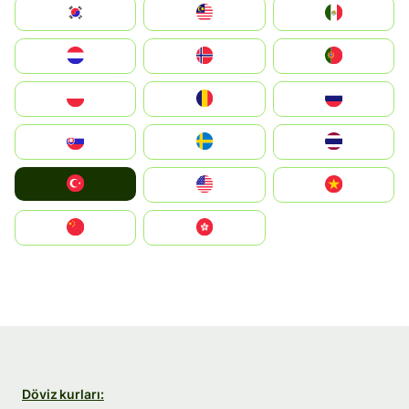
South Korea
Malay
Mexico
Nederland
Norge
Portugal
Polska
România
Россия
Slovensko
Ruoŧŧa
ไทย
Türkiye
United States
Vietnam
中国
中國香港特別行政區
Döviz kurları: