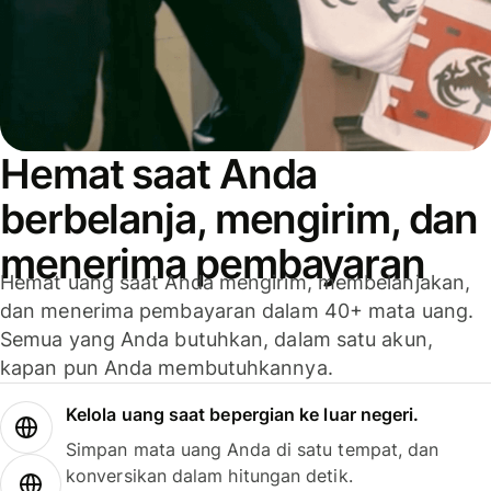
Hemat saat Anda
berbelanja, mengirim, dan
menerima pembayaran
Hemat uang saat Anda mengirim, membelanjakan,
dan menerima pembayaran dalam 40+ mata uang.
Semua yang Anda butuhkan, dalam satu akun,
kapan pun Anda membutuhkannya.
Kelola uang saat bepergian ke luar negeri.
Simpan mata uang Anda di satu tempat, dan
konversikan dalam hitungan detik.