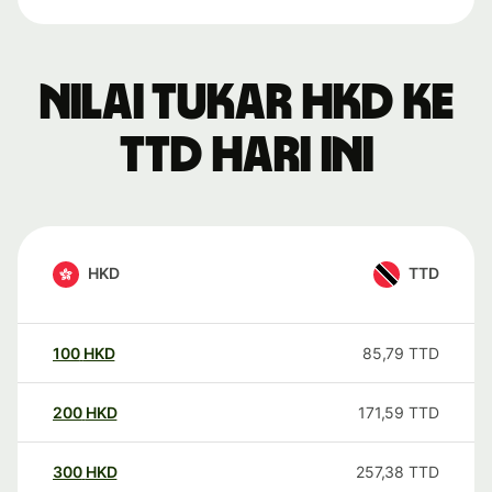
Nilai tukar HKD ke
TTD hari ini
HKD
TTD
100
HKD
85,79
TTD
200
HKD
171,59
TTD
300
HKD
257,38
TTD