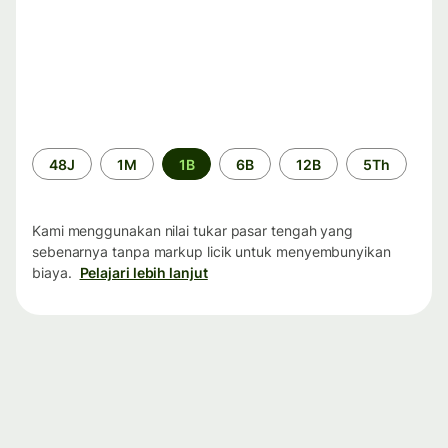
Periode
48J
1M
1B
6B
12B
5Th
waktu
Kami menggunakan nilai tukar pasar tengah yang
sebenarnya tanpa markup licik untuk menyembunyikan
biaya.
Pelajari lebih lanjut