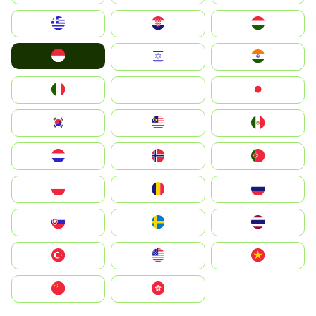
Greece
Hrvatska
Magyarország
Indonesia
Israel
India
Italia
JA
Japan
South Korea
Malay
Mexico
Nederland
Norge
Portugal
Polska
România
Россия
Slovensko
Ruoŧŧa
ไทย
Türkiye
United States
Vietnam
中国
中國香港特別行政區