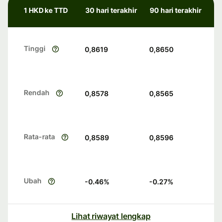
1 HKD ke TTD
30 hari terakhir
90 hari terakhir
Tinggi
0,8619
0,8650
Rendah
0,8578
0,8565
Rata-rata
0,8589
0,8596
Ubah
-0.46
%
-0.27
%
Lihat riwayat lengkap