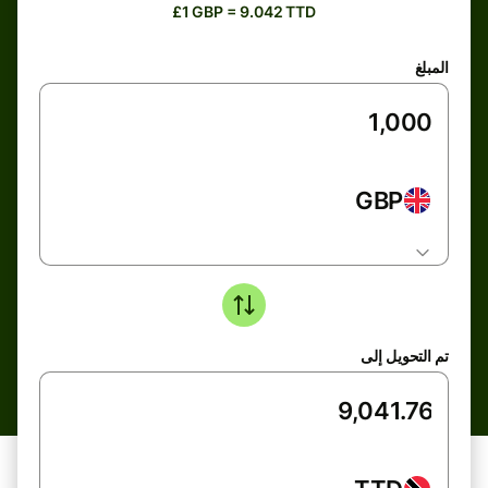
£1 GBP = 9.042 TTD
المبلغ
GBP
تم التحويل إلى