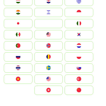
Greece
Hrvatska
Magyarország
Indonesia
Israel
India
Italia
JA
Japan
South Korea
Malay
Mexico
Nederland
Norge
Portugal
Polska
România
Россия
Slovensko
Ruoŧŧa
ไทย
Türkiye
United States
Vietnam
中国
中國香港特別行政區