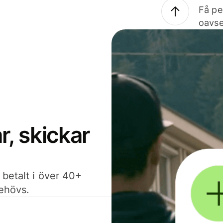
Få pe
oavse
, skickar
 betalt i över 40+
behövs.