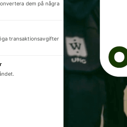
h konvertera dem på några
höga transaktionsavgifter
r
åndet.