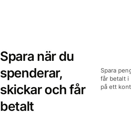
Spara när du
spenderar,
Spara peng
får betalt 
skickar och får
på ett kon
betalt