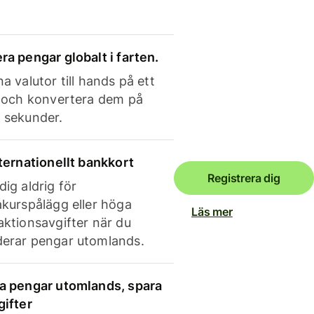
ra pengar globalt i farten.
a valutor till hands på ett
e och konvertera dem på
 sekunder.
nternationellt bankkort
Registrera dig
dig aldrig för
akurspålägg eller höga
Läs mer
aktionsavgifter när du
erar pengar utomlands.
a pengar utomlands, spara
gifter