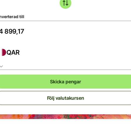
verterad till
QAR
Skicka pengar
Följ valutakursen