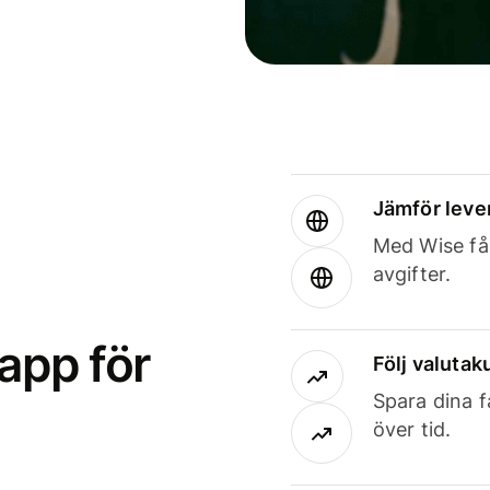
Jämför leve
Med Wise får
avgifter.
app för
Följ valutaku
Spara dina f
över tid.