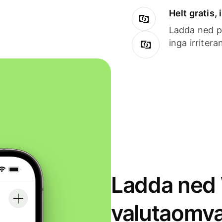
Helt gratis,
Ladda ned på
inga irriter
Ladda ned 
valutaomva