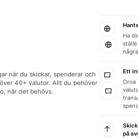
Hante
Ha din
ställ
några
Ett i
ar när du skickar, spenderar och
Oroa 
i över 40+ valutor. Allt du behöver
valut
to, när det behövs.
trans
spend
Skick
på av