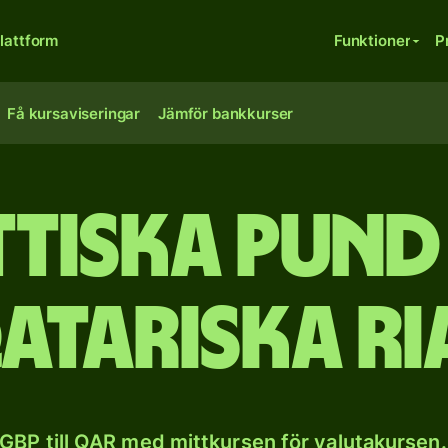
lattform
Funktioner
P
Få kursaviseringar
Jämför bankkurser
ttiska pund 
atariska ri
GBP till QAR med mittkursen för valutakursen.