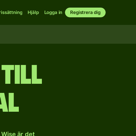
rissättning
Hjälp
Logga in
Registrera dig
till
al
 Wise är det