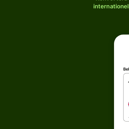
internatione
Be