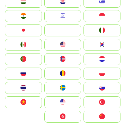
Greece
Hrvatska
Magyarország
Indonesia
Israel
India
Italia
JA
Japan
South Korea
Malay
Mexico
Nederland
Norge
Portugal
Polska
România
Россия
Slovensko
Ruoŧŧa
ไทย
Türkiye
United States
Vietnam
中国
中國香港特別行政區