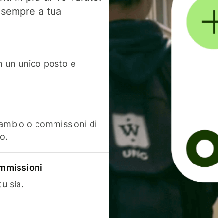
, sempre a tua
in un unico posto e
cambio o commissioni di
o.
commissioni
u sia.