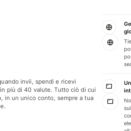
Ge
gl
Tie
po
po
se
uando invii, spendi e ricevi
Un
n più di 40 valute. Tutto ciò di cui
in
o, in un unico conto, sempre a tua
No
ne.
su
co
el
all