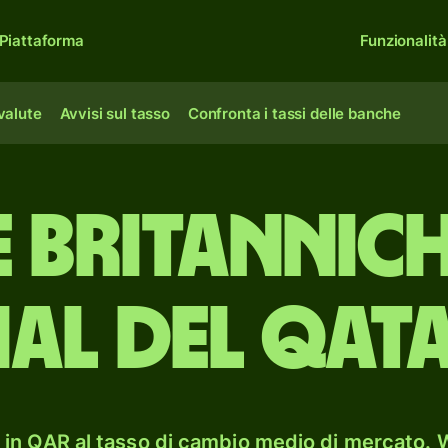
Piattaforma
Funzionalità
 valute
Avvisi sul tasso
Confronta i tassi delle banche
e britannic
ial del Qat
in QAR al tasso di cambio medio di mercato. W