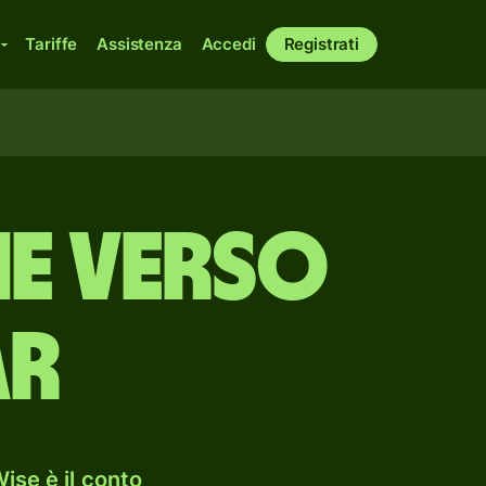
Tariffe
Assistenza
Accedi
Registrati
he verso
ar
ise è il conto