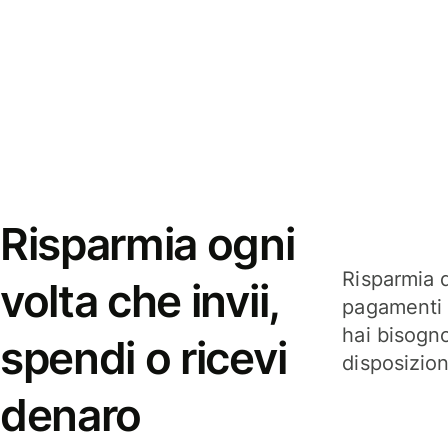
Risparmia ogni
Risparmia q
volta che invii,
pagamenti i
hai bisogn
spendi o ricevi
disposizio
denaro