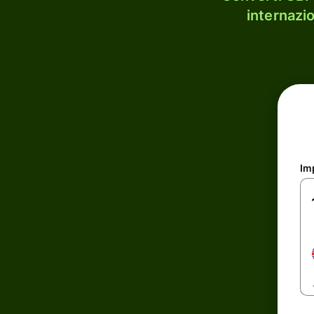
internazi
Im