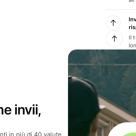
In
ri
Il
lo
e invii,
ti in più di 40 valute.