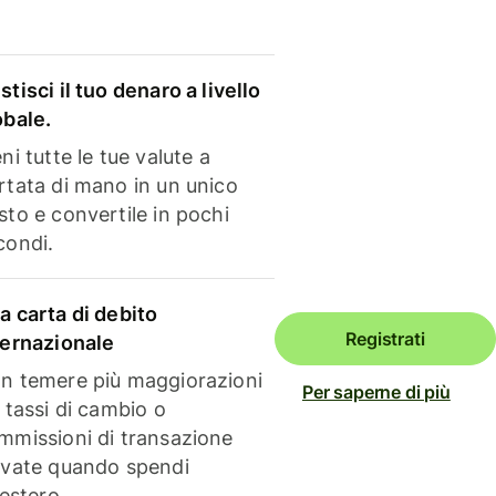
stisci il tuo denaro a livello
obale.
ni tutte le tue valute a
rtata di mano in un unico
sto e convertile in pochi
condi.
a carta di debito
Registrati
ternazionale
n temere più maggiorazioni
Per saperne di più
i tassi di cambio o
mmissioni di transazione
evate quando spendi
'estero.