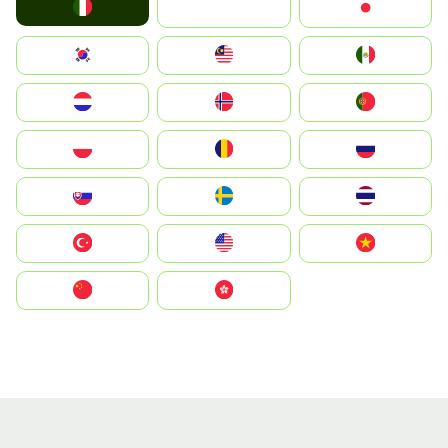
Italia
JA
Japan
South Korea
Malay
Mexico
Nederland
Norge
Portugal
Polska
România
Россия
Slovensko
Ruoŧŧa
ไทย
Türkiye
United States
Vietnam
中国
中國香港特別行政區