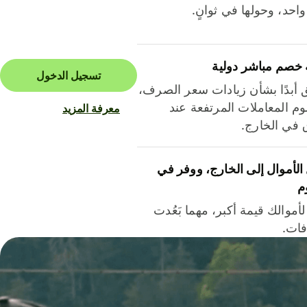
احد، وحولها في ثوانٍ.
 خصم مباشر دولية
تسجيل الدخول
ق أبدًا بشأن زيادات سعر الصرف،
م المعاملات المرتفعة عند
معرفة المزيد
ق في الخارج.
لأموال إلى الخارج، ووفر في
م
أموالك قيمة أكبر، مهما بَعُدت
فات.