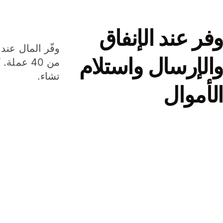
وفر عند الإنفاق
وفّر المال عند 
والإرسال واستلام
من 40 عم
تشاء.
الأموال