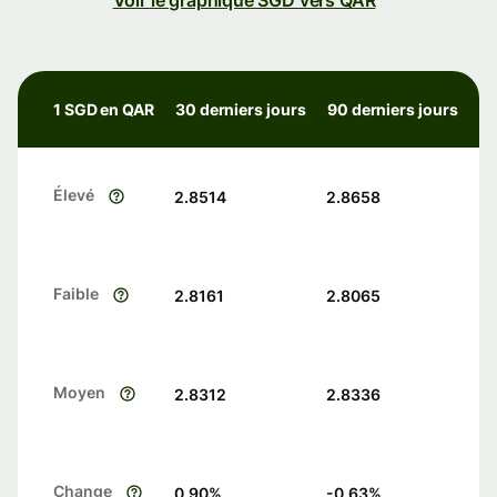
Voir le graphique SGD vers QAR
1 SGD en QAR
30 derniers jours
90 derniers jours
Élevé
2.8514
2.8658
Faible
2.8161
2.8065
Moyen
2.8312
2.8336
Change
0.90
%
-0.63
%