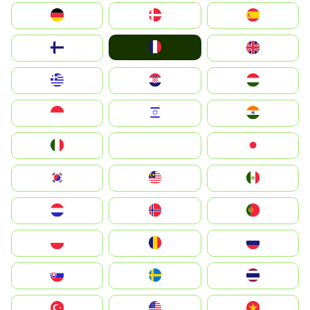
Deutschland
Denmark
España
France
Suomi
United Kingdom
Greece
Hrvatska
Magyarország
Indonesia
Israel
India
Italia
JA
Japan
South Korea
Malay
Mexico
Nederland
Norge
Portugal
Polska
România
Россия
Slovensko
Ruoŧŧa
ไทย
Türkiye
United States
Vietnam