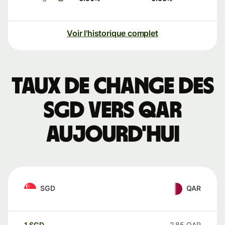
Voir l'historique complet
Taux de change des
SGD vers QAR
aujourd'hui
SGD
QAR
1
SGD
2.85
QAR