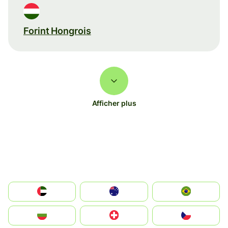
Forint Hongrois
Afficher plus
الإمارات العربية المتحدة
Australia
Brazil
България
Switzerland
Czechia