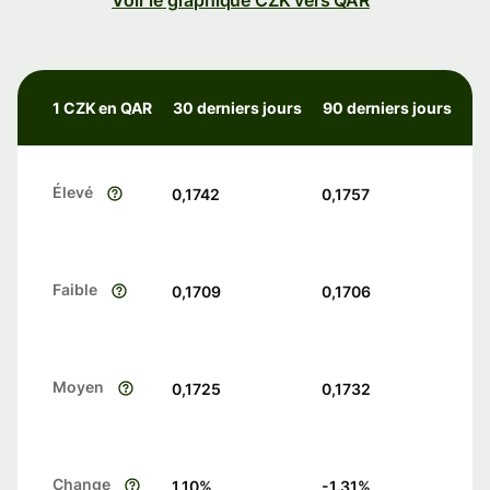
Voir le graphique CZK vers QAR
1 CZK en QAR
30 derniers jours
90 derniers jours
Élevé
0,1742
0,1757
Faible
0,1709
0,1706
Moyen
0,1725
0,1732
Change
1.10
%
-1.31
%