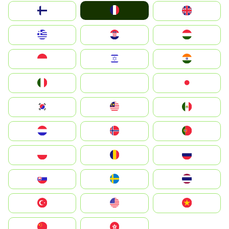
France
Suomi
United Kingdom
Greece
Hrvatska
Magyarország
Indonesia
Israel
India
Italia
JA
Japan
South Korea
Malay
Mexico
Nederland
Norge
Portugal
Polska
România
Россия
Slovensko
Ruoŧŧa
ไทย
Türkiye
United States
Vietnam
中国
中國香港特別行政區