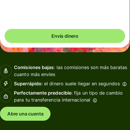
Comisiones totales
7,26 USD
Se incluyen en la cantidad en USD
Envía dinero
Comisiones bajas
: las comisiones son más baratas
cuanto más envíes
Superrápido
: el dinero suele llegar en segundos
Perfectamente predecible
: fija un tipo de cambio
para tu transferencia internacional
Abre una cuenta