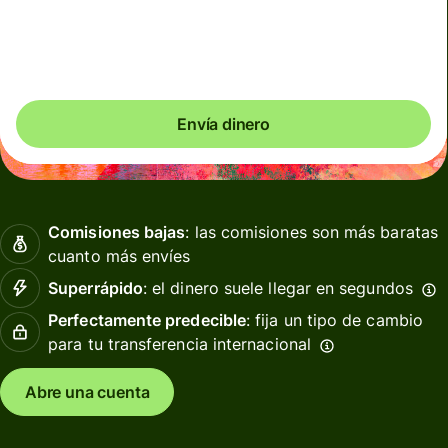
Comisiones totales
5,47 USD
Se incluyen en la cantidad en USD
Envía dinero
Comisiones bajas
: las comisiones son más baratas
cuanto más envíes
Superrápido
: el dinero suele llegar en segundos
Perfectamente predecible
: fija un tipo de cambio
para tu transferencia internacional
Abre una cuenta