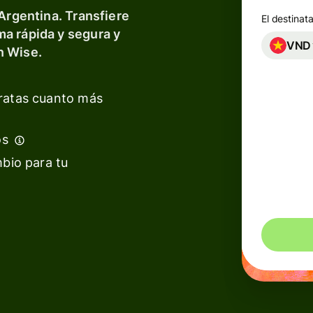
 Argentina. Transfiere
El destinat
e
a rápida y segura y
iones
VND
n Wise.
ras
rmas
aratas cuanto más
vas
laces
os
Com
mbio para tu
8
de
Se
rmas
rmas
de
l