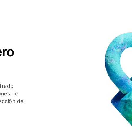
ero
ifrado
ones de
acción del