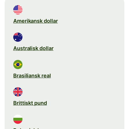
Amerikansk dollar
Australisk dollar
Brasiliansk real
Brittiskt pund