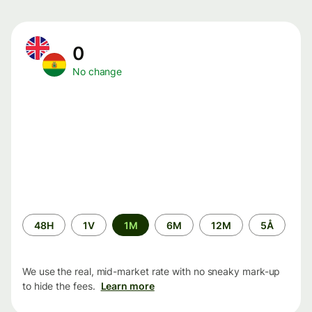
0
No change
Time
48H
1V
1M
6M
12M
5Å
period
We use the real, mid-market rate with no sneaky mark-up
to hide the fees.
Learn more