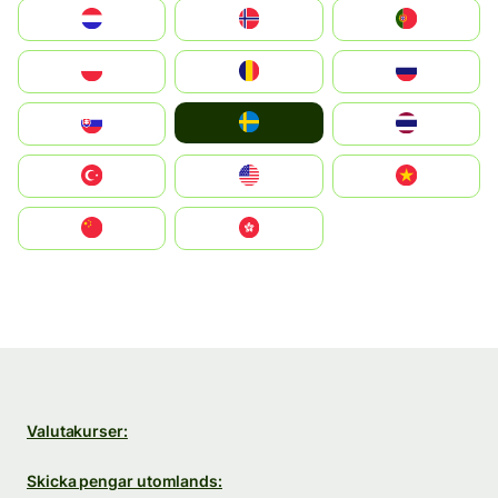
Nederland
Norge
Portugal
Polska
România
Россия
Ruoŧŧa
Slovensko
ไทย
Türkiye
United States
Vietnam
中国
中國香港特別行政區
Valutakurser:
Skicka pengar utomlands: