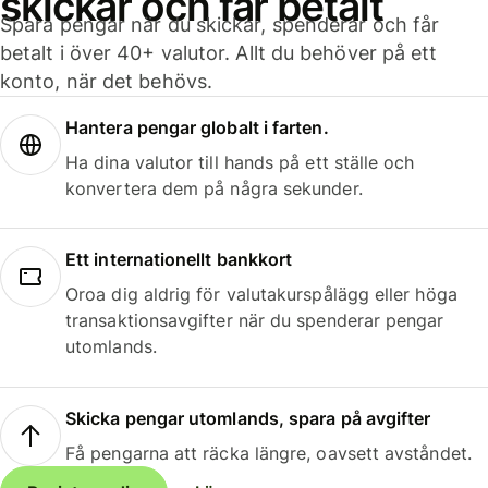
skickar och får betalt
Spara pengar när du skickar, spenderar och får
betalt i över 40+ valutor. Allt du behöver på ett
konto, när det behövs.
Hantera pengar globalt i farten.
Ha dina valutor till hands på ett ställe och
konvertera dem på några sekunder.
Ett internationellt bankkort
Oroa dig aldrig för valutakurspålägg eller höga
transaktionsavgifter när du spenderar pengar
utomlands.
Skicka pengar utomlands, spara på avgifter
Få pengarna att räcka längre, oavsett avståndet.