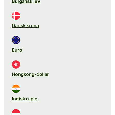
Bulgarisk lev
Dansk krona
Euro
Hongkong-dollar
Indisk rupie