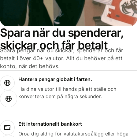
Spara när du spenderar,
skickar och får betalt
Spara pengar när du skickar, spenderar och får
betalt i över 40+ valutor. Allt du behöver på ett
konto, när det behövs.
Hantera pengar globalt i farten.
Ha dina valutor till hands på ett ställe och
konvertera dem på några sekunder.
Ett internationellt bankkort
Oroa dig aldrig för valutakurspålägg eller höga