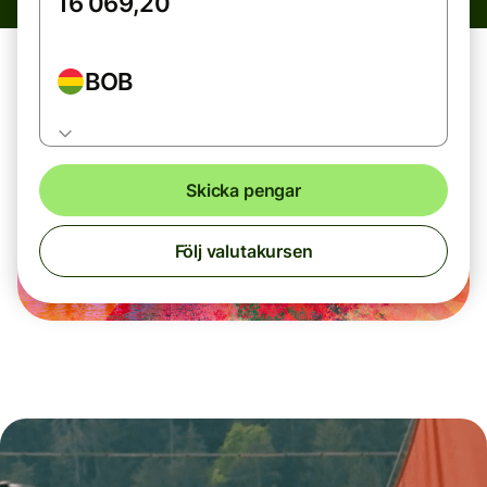
BOB
Skicka pengar
Följ valutakursen