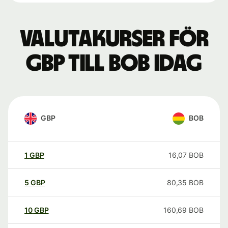
Valutakurser för
GBP till BOB idag
GBP
BOB
1
GBP
16,07
BOB
5
GBP
80,35
BOB
10
GBP
160,69
BOB