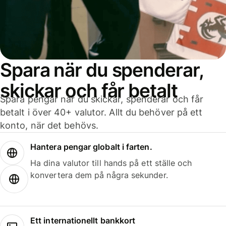
Spara när du spenderar,
skickar och får betalt
Spara pengar när du skickar, spenderar och får
betalt i över 40+ valutor. Allt du behöver på ett
konto, när det behövs.
Hantera pengar globalt i farten.
Ha dina valutor till hands på ett ställe och
konvertera dem på några sekunder.
Ett internationellt bankkort