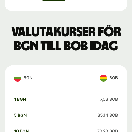
Valutakurser för
BGN till BOB idag
BGN
BOB
1
BGN
7,03
BOB
5
BGN
35,14
BOB
10
BGN
70,28
BOB