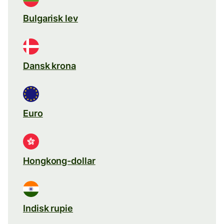
Bulgarisk lev
Dansk krona
Euro
Hongkong-dollar
Indisk rupie