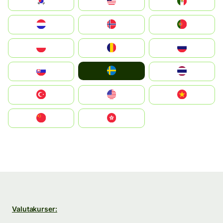
South Korea
Malay
Mexico
Nederland
Norge
Portugal
Polska
România
Россия
Ruoŧŧa
Slovensko
ไทย
Türkiye
United States
Vietnam
中国
中國香港特別行政區
Valutakurser: