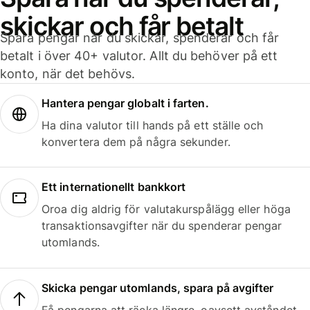
skickar och får betalt
Spara pengar när du skickar, spenderar och får
betalt i över 40+ valutor. Allt du behöver på ett
konto, när det behövs.
Hantera pengar globalt i farten.
Ha dina valutor till hands på ett ställe och
konvertera dem på några sekunder.
Ett internationellt bankkort
Oroa dig aldrig för valutakurspålägg eller höga
transaktionsavgifter när du spenderar pengar
utomlands.
Skicka pengar utomlands, spara på avgifter
Få pengarna att räcka längre, oavsett avståndet.