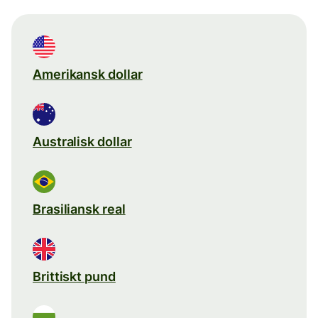
Amerikansk dollar
Australisk dollar
Brasiliansk real
Brittiskt pund