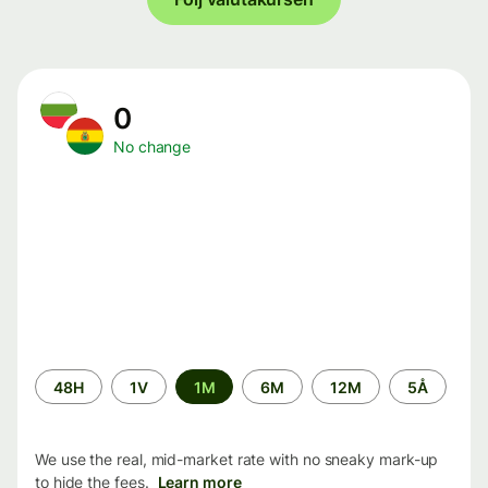
0
No change
Time
48H
1V
1M
6M
12M
5Å
period
We use the real, mid-market rate with no sneaky mark-up
to hide the fees.
Learn more