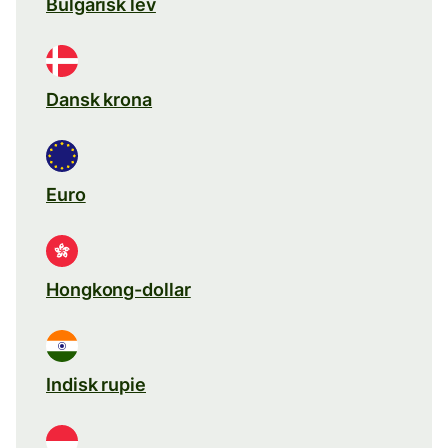
Bulgarisk lev
Dansk krona
Euro
Hongkong-dollar
Indisk rupie