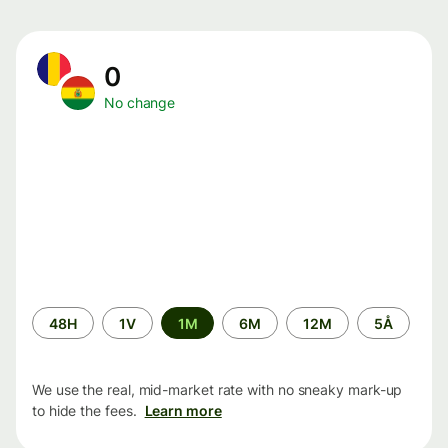
0
No change
Time
48H
1V
1M
6M
12M
5Å
period
We use the real, mid-market rate with no sneaky mark-up
to hide the fees.
Learn more