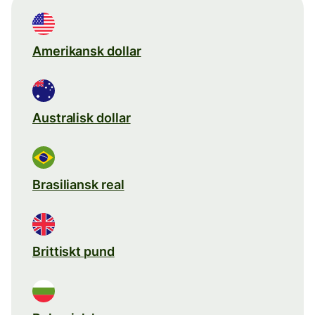
Amerikansk dollar
Australisk dollar
Brasiliansk real
Brittiskt pund