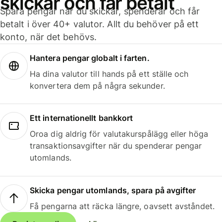
skickar och får betalt
Spara pengar när du skickar, spenderar och får
betalt i över 40+ valutor. Allt du behöver på ett
konto, när det behövs.
Hantera pengar globalt i farten.
Ha dina valutor till hands på ett ställe och
konvertera dem på några sekunder.
Ett internationellt bankkort
Oroa dig aldrig för valutakurspålägg eller höga
transaktionsavgifter när du spenderar pengar
utomlands.
Skicka pengar utomlands, spara på avgifter
Få pengarna att räcka längre, oavsett avståndet.