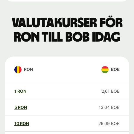
Valutakurser för
RON till BOB idag
RON
BOB
1
RON
2,61
BOB
5
RON
13,04
BOB
10
RON
26,09
BOB