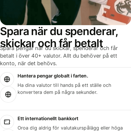
Spara när du spenderar,
skickar och får betalt
Spara pengar när du skickar, spenderar och får
betalt i över 40+ valutor. Allt du behöver på ett
konto, när det behövs.
Hantera pengar globalt i farten.
Ha dina valutor till hands på ett ställe och
konvertera dem på några sekunder.
Ett internationellt bankkort
Oroa dig aldrig för valutakurspålägg eller höga