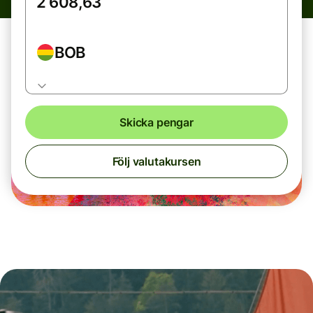
BOB
Skicka pengar
Följ valutakursen