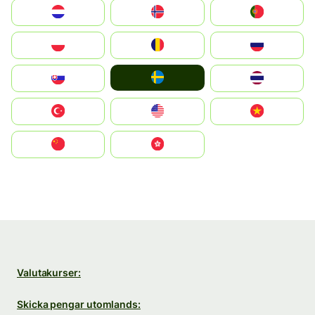
Nederland
Norge
Portugal
Polska
România
Россия
Ruoŧŧa
Slovensko
ไทย
Türkiye
United States
Vietnam
中国
中國香港特別行政區
Valutakurser:
Skicka pengar utomlands: