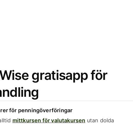
Wise gratisapp för
ndling
rer för penningöverföringar
lltid
mittkursen för valutakursen
utan dolda