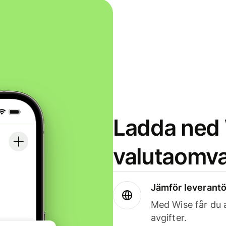
Ladda ned 
valutaomva
Jämför leverantö
Med Wise får du a
avgifter.