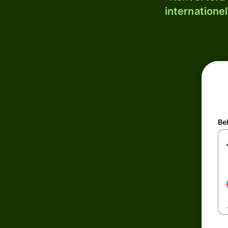
internatione
Be