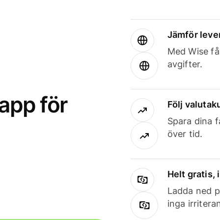
Jämför leve
Med Wise får
avgifter.
app för
Följ valutaku
Spara dina f
över tid.
Helt gratis,
Ladda ned på
inga irriter