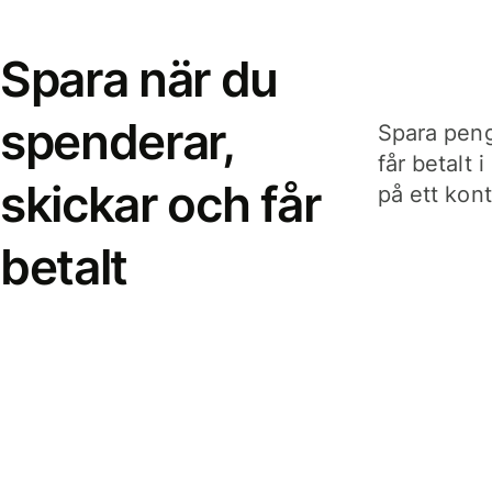
Spara när du
spenderar,
Spara peng
får betalt 
skickar och får
på ett kon
betalt