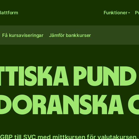
lattform
Funktioner
P
Få kursaviseringar
Jämför bankkurser
ttiska pund 
adoranska 
GBP till SVC med mittkursen för valutakursen.