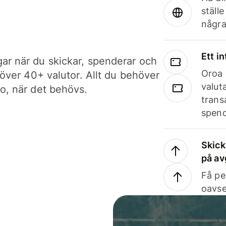
ställ
några
Ett i
ar när du skickar, spenderar och
Oroa 
i över 40+ valutor. Allt du behöver
valut
to, när det behövs.
trans
spend
Skick
på av
Få pe
oavse