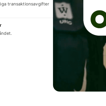
höga transaktionsavgifter
r
åndet.