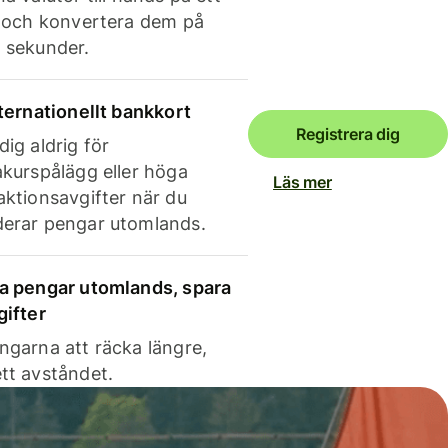
e och konvertera dem på
 sekunder.
nternationellt bankkort
Registrera dig
dig aldrig för
akurspålägg eller höga
Läs mer
aktionsavgifter när du
erar pengar utomlands.
a pengar utomlands, spara
gifter
ngarna att räcka längre,
tt avståndet.