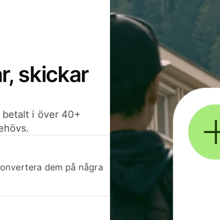
, skickar
 betalt i över 40+
behövs.
h konvertera dem på några