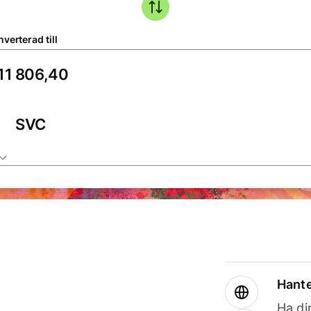
verterad till
SVC
Hante
Ha din