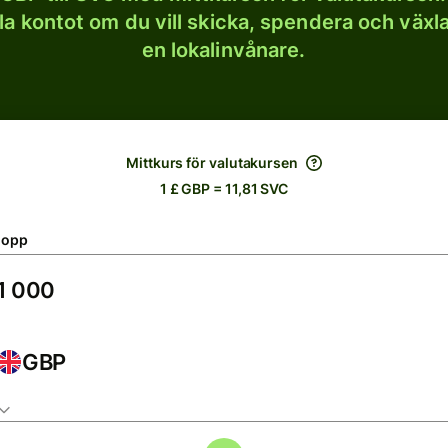
lla kontot om du vill skicka, spendera och väx
en lokalinvånare.
Mittkurs för valutakursen
1 £ GBP = 11,81 SVC
lopp
GBP