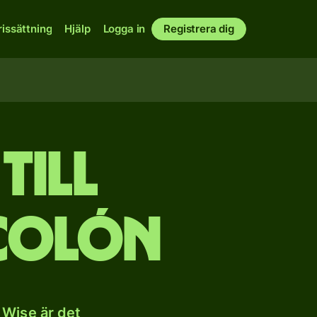
rissättning
Hjälp
Logga in
Registrera dig
till
colón
 Wise är det