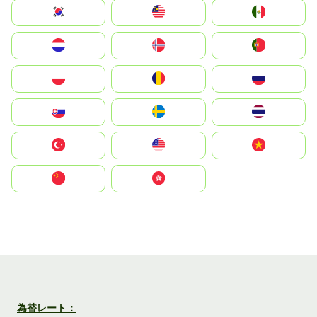
South Korea
Malay
Mexico
Nederland
Norge
Portugal
Polska
România
Россия
Slovensko
Ruoŧŧa
ไทย
Türkiye
United States
Vietnam
中国
中國香港特別行政區
為替レート：