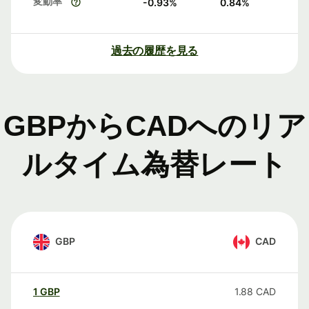
変動率
-0.93
%
0.84
%
過去の履歴を見る
GBPからCADへのリア
ルタイム為替レート
GBP
CAD
1
GBP
1.88
CAD