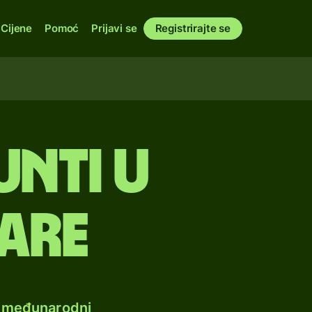
Cijene
Pomoć
Prijavi se
Registrirajte se
unti u
are
e međunarodni