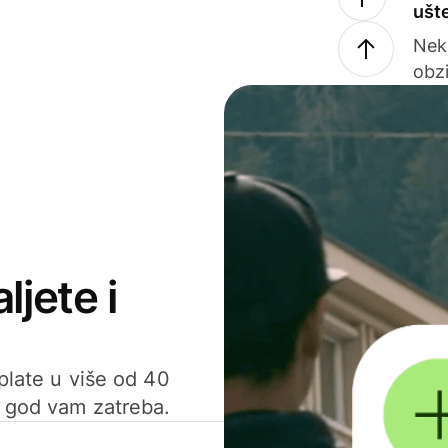
ušt
Nek
obzi
ljete i
uplate u više od 40
d god vam zatreba.