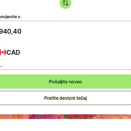
omijenite u
CAD
Pošaljite novac
Pratite devizni tečaj