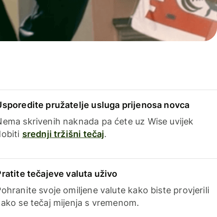
Usporedite pružatelje usluga prijenosa novca
Nema skrivenih naknada pa ćete uz Wise uvijek
dobiti
srednji tržišni tečaj
.
Pratite tečajeve valuta uživo
ohranite svoje omiljene valute kako biste provjerili
kako se tečaj mijenja s vremenom.