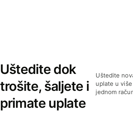
Uštedite dok
Uštedite nova
trošite, šaljete i
uplate u više
jednom račun
primate uplate