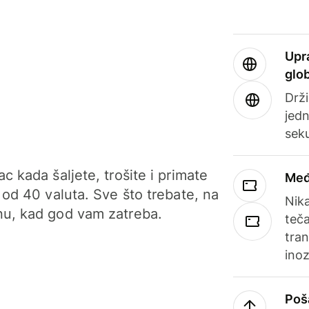
Upr
glo
Drži
jedn
sek
c kada šaljete, trošite i primate
Međ
 od 40 valuta. Sve što trebate, na
Nik
u, kad god vam zatreba.
teča
tran
ino
Poš