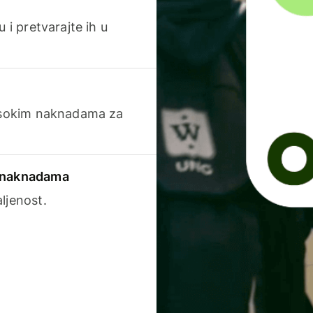
 i pretvarajte ih u
visokim naknadama za
a naknadama
ljenost.