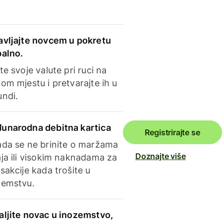
avljajte novcem u pokretu
balno.
te svoje valute pri ruci na
om mjestu i pretvarajte ih u
undi.
unarodna debitna kartica
Registrirajte se
ada se ne brinite o maržama
Doznajte više
ja ili visokim naknadama za
sakcije kada trošite u
zemstvu.
aljite novac u inozemstvo,