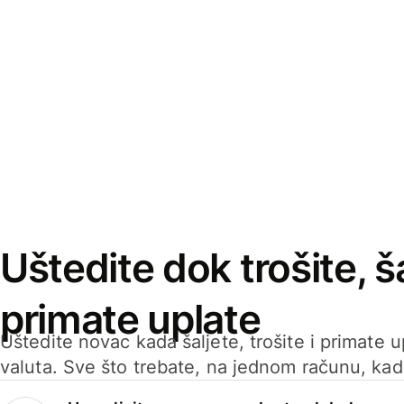
Uštedite dok trošite, ša
primate uplate
Uštedite novac kada šaljete, trošite i primate 
valuta. Sve što trebate, na jednom računu, ka