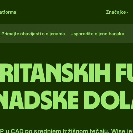
atforma
Značajke
Primajte obavijesti o cijenama
Usporedite cijene banaka
ritanskih f
nadske dol
BP u CAD po srednjem tržišnom tečaju. Wise j