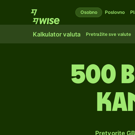
Osobno
Poslovno
Pl
Kalkulator valuta
Pretražite sve valute
500 b
ka
Pretvorite G