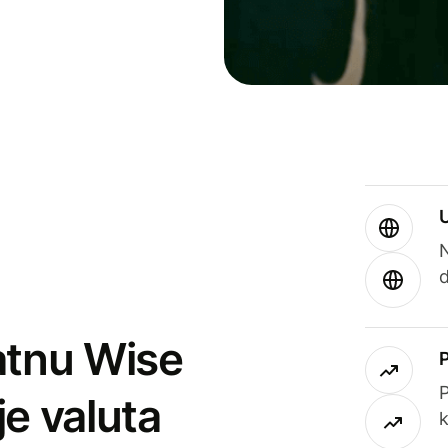
atnu Wise
P
je valuta