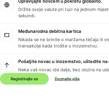
Upravljajte novcem u pokretu globalno.
Držite svoje valute pri ruci na jednom mjestu
sekundi.
Međunarodna debitna kartica
Nikada se ne brinite o maržama tečaja ili 
transakcije kada trošite u inozemstvu.
Pošaljite novac u inozemstvo, uštedite n
Neka vaš novac ide dalje, bez obzira na uda
Registrirajte se
Doznajte više