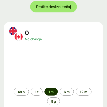
Pratite devizni tečaj
0
No change
Time
48 h
1 t
1 m
6 m
12 m
period
5 g