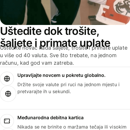
Uštedite dok trošite,
šaljete i primate uplate
Uštedite novac kada šaljete, trošite i primate uplate
u više od 40 valuta. Sve što trebate, na jednom
računu, kad god vam zatreba.
Upravljajte novcem u pokretu globalno.
Držite svoje valute pri ruci na jednom mjestu i
pretvarajte ih u sekundi.
Međunarodna debitna kartica
Nikada se ne brinite o maržama tečaja ili visokim