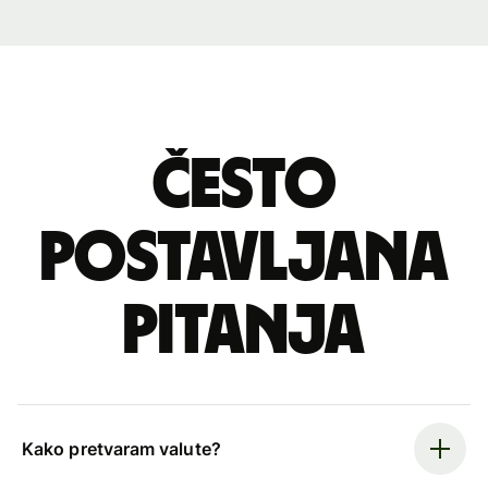
Često
postavljana
pitanja
Kako pretvaram valute?