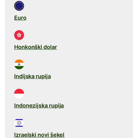
Euro
Honkonški dolar
Indijska rupija
Indonezijska rupija
Izraelski novi šekel