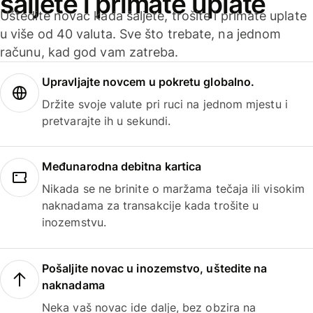
šaljete i primate uplate
Uštedite novac kada šaljete, trošite i primate uplate
u više od 40 valuta. Sve što trebate, na jednom
računu, kad god vam zatreba.
Upravljajte novcem u pokretu globalno.
Držite svoje valute pri ruci na jednom mjestu i
pretvarajte ih u sekundi.
Međunarodna debitna kartica
Nikada se ne brinite o maržama tečaja ili visokim
naknadama za transakcije kada trošite u
inozemstvu.
Pošaljite novac u inozemstvo, uštedite na
naknadama
Neka vaš novac ide dalje, bez obzira na