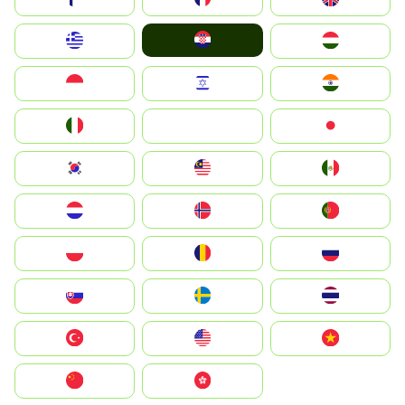
Hrvatska
Greece
Magyarország
Indonesia
Israel
India
Italia
JA
Japan
South Korea
Malay
Mexico
Nederland
Norge
Portugal
Polska
România
Россия
Slovensko
Ruoŧŧa
ไทย
Türkiye
United States
Vietnam
中国
中國香港特別行政區