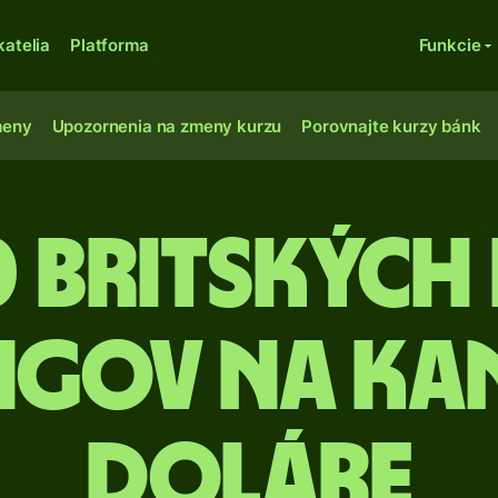
katelia
Platforma
Funkcie
meny
Upozornenia na zmeny kurzu
Porovnajte kurzy bánk
 Britských 
ingov na ka
doláre