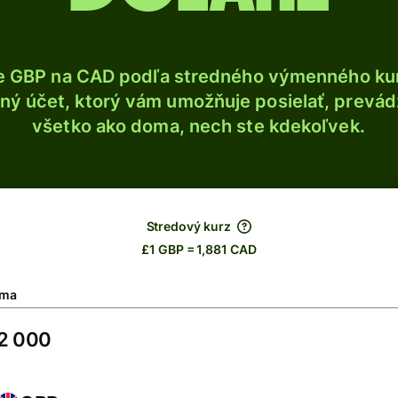
e GBP na CAD podľa stredného výmenného kur
ý účet, ktorý vám umožňuje posielať, prevádza
všetko ako doma, nech ste kdekoľvek.
Stredový kurz
£1 GBP = 1,881 CAD
ma