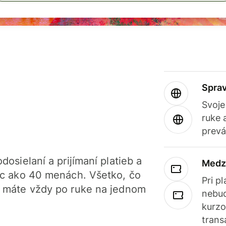
Sprav
Svoje
ruke 
prevá
dosielaní a prijímaní platieb a
Medz
iac ako 40 menách. Všetko, čo
Pri p
, máte vždy po ruke na jednom
nebud
kurzo
trans