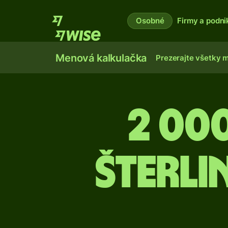
Osobné
Firmy a podni
Menová kalkulačka
Prezerajte všetky 
2 000
šterl