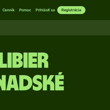
Cenník
Pomoc
Prihlásiť sa
Registrácia
libier
nadské