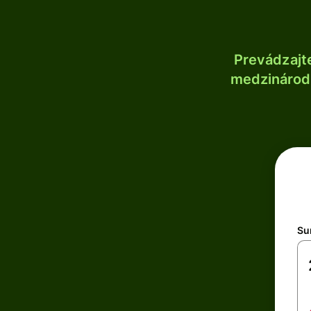
Prevádzajt
medzinárodn
Su