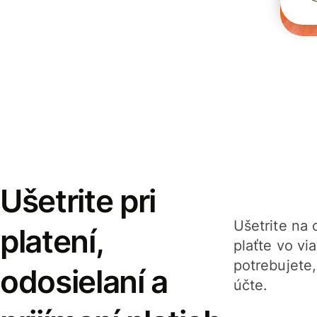
Ušetrite pri
Ušetrite na o
platení,
plaťte vo v
potrebujete
odosielaní a
účte.