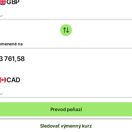
GBP
emenené na
CAD
Prevod peňazí
Sledovať výmenný kurz