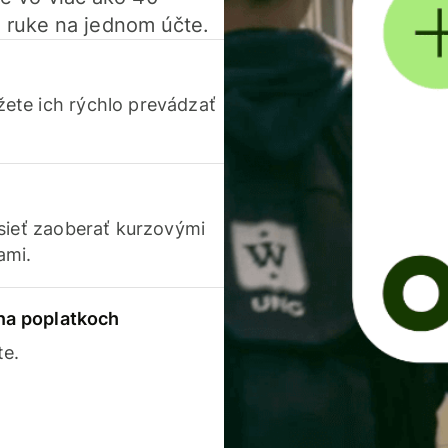
 ruke na jednom účte.
ete ich rýchlo prevádzať
usieť zaoberať kurzovými
ami.
 na poplatkoch
te.