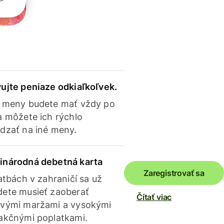
ujte peniaze odkiaľkoľvek.
 meny budete mať vždy po
a môžete ich rýchlo
dzať na iné meny.
inárodná debetná karta
Zaregistrovať sa
latbách v zahraničí sa už
ete musieť zaoberať
Čítať viac
vými maržami a vysokými
akčnými poplatkami.