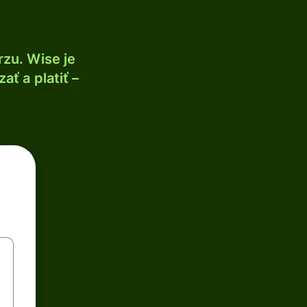
zu. Wise je
ť a platiť –