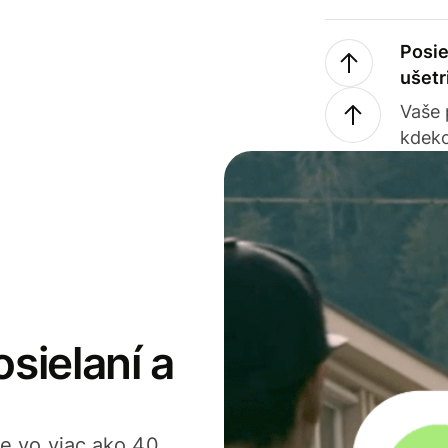
Posie
ušetr
Vaše
kdeko
osielaní a
ťte vo viac ako 40