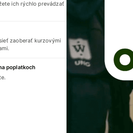
ete ich rýchlo prevádzať
usieť zaoberať kurzovými
ami.
 na poplatkoch
te.