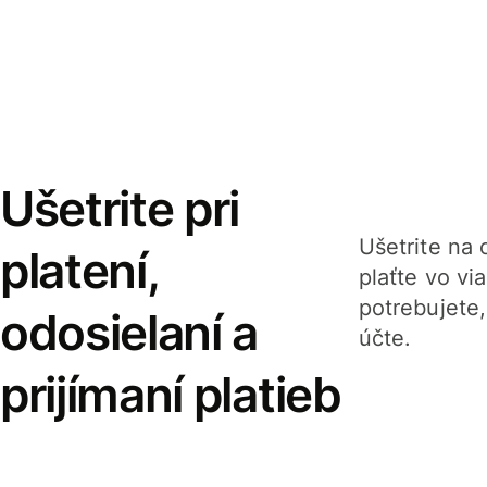
Ušetrite pri
Ušetrite na o
platení,
plaťte vo v
potrebujete
odosielaní a
účte.
prijímaní platieb