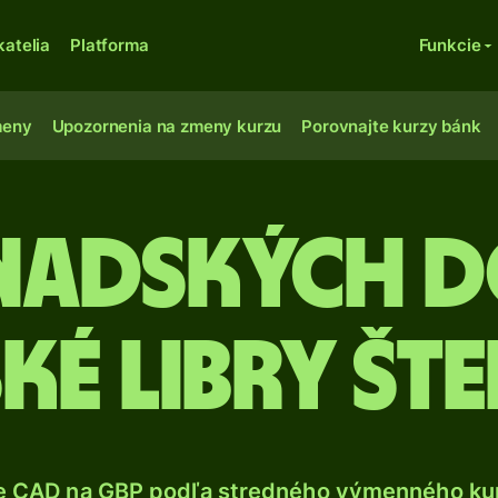
katelia
Platforma
Funkcie
meny
Upozornenia na zmeny kurzu
Porovnajte kurzy bánk
nadských 
ské libry št
e CAD na GBP podľa stredného výmenného kur