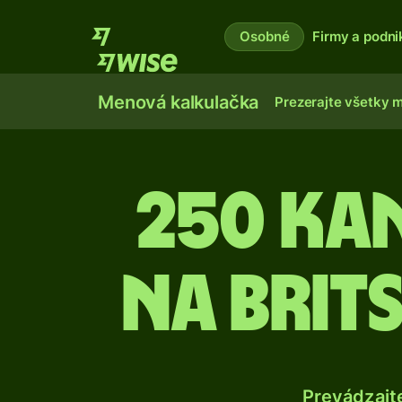
Osobné
Firmy a podni
Menová kalkulačka
Prezerajte všetky 
250 Ka
na brit
Prevádzajt