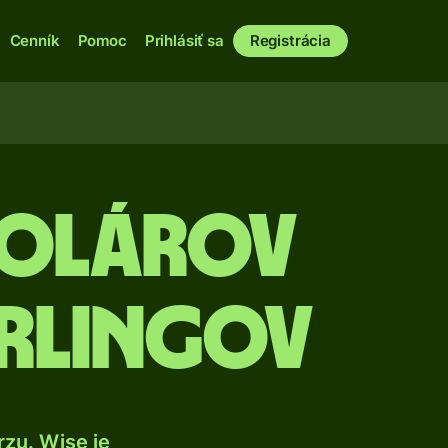
Cenník
Pomoc
Prihlásiť sa
Registrácia
dolárov
erlingov
zu. Wise je