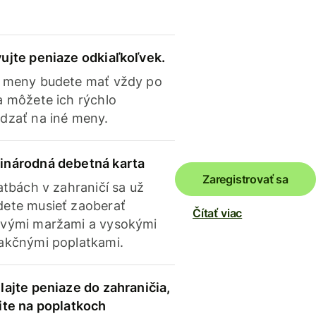
ujte peniaze odkiaľkoľvek.
 meny budete mať vždy po
a môžete ich rýchlo
dzať na iné meny.
inárodná debetná karta
Zaregistrovať sa
latbách v zahraničí sa už
ete musieť zaoberať
Čítať viac
vými maržami a vysokými
akčnými poplatkami.
lajte peniaze do zahraničia,
ite na poplatkoch