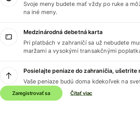
Svoje meny budete mať vždy po ruke a môž
na iné meny.
Medzinárodná debetná karta
Pri platbách v zahraničí sa už nebudete m
maržami a vysokými transakčnými poplatk
Posielajte peniaze do zahraničia, ušetrite
Vaše peniaze budú doma kdekoľvek na sve
Zaregistrovať sa
Čítať viac