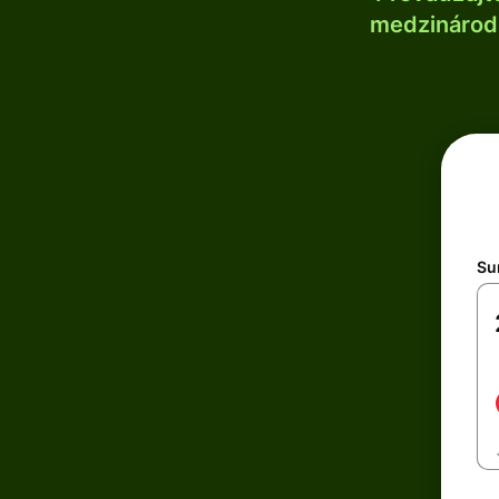
medzinárodn
Su