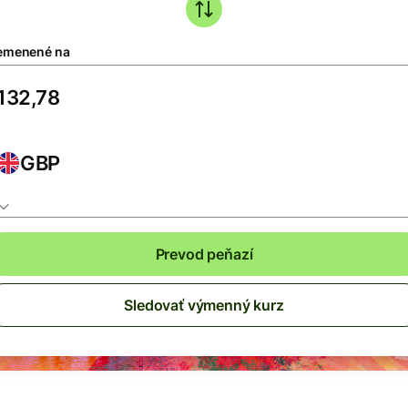
emenené na
GBP
Prevod peňazí
Sledovať výmenný kurz