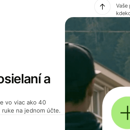
Vaše
kdeko
osielaní a
ťte vo viac ako 40
 ruke na jednom účte.