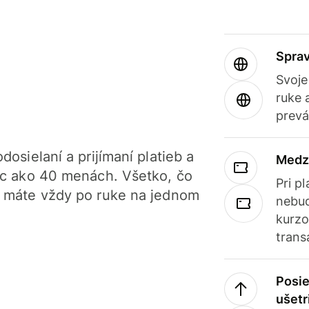
Sprav
Svoje
ruke 
prevá
dosielaní a prijímaní platieb a
Medz
iac ako 40 menách. Všetko, čo
Pri p
, máte vždy po ruke na jednom
nebud
kurzo
trans
Posie
ušetr