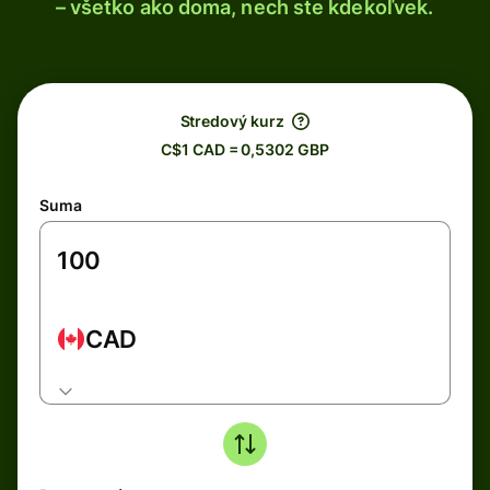
– všetko ako doma, nech ste kdekoľvek.
Stredový kurz
C$1 CAD = 0,5302 GBP
Suma
CAD