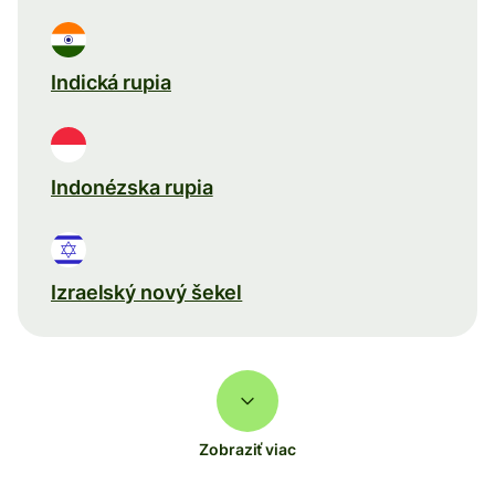
Indická rupia
Indonézska rupia
Izraelský nový šekel
Zobraziť viac