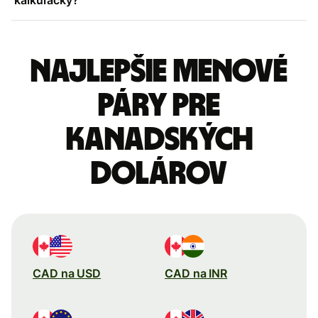
Najlepšie menové
páry pre
Kanadských
dolárov
CAD na USD
CAD na INR