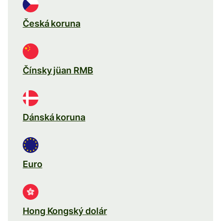
Česká koruna
Čínsky jüan RMB
Dánská koruna
Euro
Hong Kongský dolár