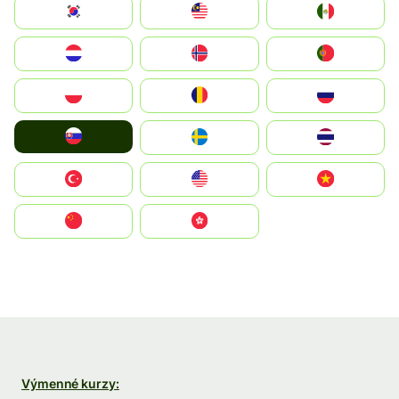
South Korea
Malay
Mexico
Nederland
Norge
Portugal
Polska
România
Россия
Slovensko
Ruoŧŧa
ไทย
Türkiye
United States
Vietnam
中国
中國香港特別行政區
Výmenné kurzy: