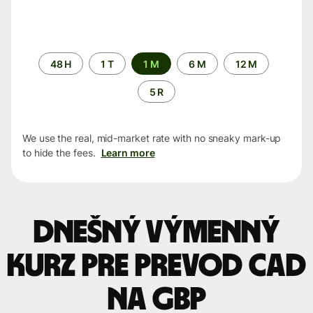
Time
48 H
1 T
1 M
6 M
12 M
period
5 R
We use the real, mid-market rate with no sneaky mark-up
to hide the fees.
Learn more
Dnešný výmenný
kurz pre prevod CAD
na GBP