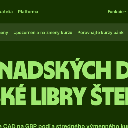
katelia
Platforma
Funkcie
meny
Upozornenia na zmeny kurzu
Porovnajte kurzy bánk
anadských
ské libry št
e CAD na GBP podľa stredného výmenného kur