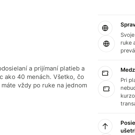
Sprav
Svoje
ruke 
prevá
dosielaní a prijímaní platieb a
Medz
iac ako 40 menách. Všetko, čo
Pri p
, máte vždy po ruke na jednom
nebud
kurzo
trans
Posie
ušetr