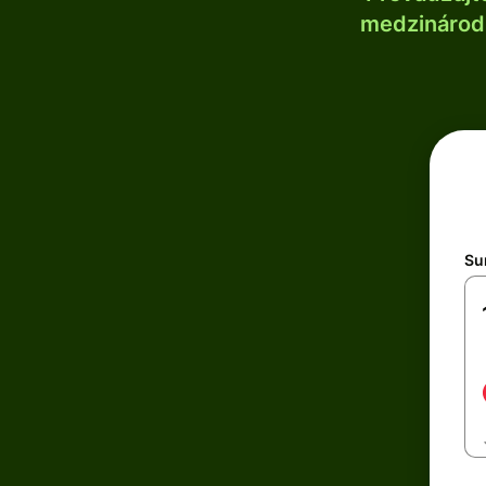
medzinárodn
Su