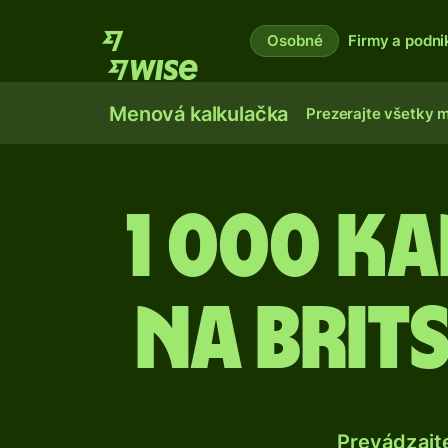
Osobné
Firmy a podni
Menová kalkulačka
Prezerajte všetky 
1 000 K
na brit
Prevádzajt