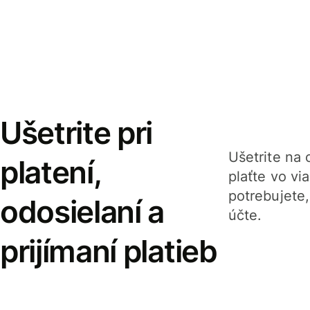
Ušetrite pri
Ušetrite na o
platení,
plaťte vo v
potrebujete
odosielaní a
účte.
prijímaní platieb