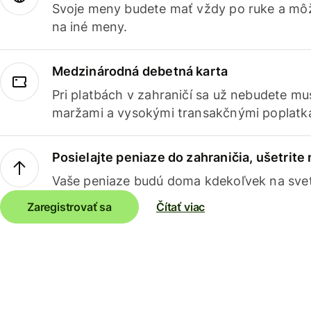
Svoje meny budete mať vždy po ruke a môž
na iné meny.
Medzinárodná debetná karta
Pri platbách v zahraničí sa už nebudete m
maržami a vysokými transakčnými poplatk
Posielajte peniaze do zahraničia, ušetrite
Vaše peniaze budú doma kdekoľvek na sve
Zaregistrovať sa
Čítať viac