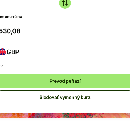
emenené na
GBP
Prevod peňazí
Sledovať výmenný kurz