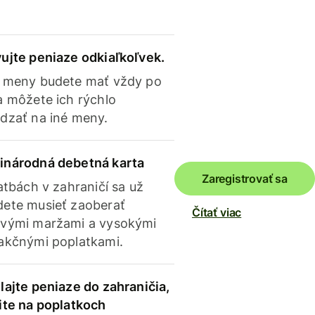
ujte peniaze odkiaľkoľvek.
 meny budete mať vždy po
a môžete ich rýchlo
dzať na iné meny.
inárodná debetná karta
Zaregistrovať sa
latbách v zahraničí sa už
ete musieť zaoberať
Čítať viac
vými maržami a vysokými
akčnými poplatkami.
lajte peniaze do zahraničia,
ite na poplatkoch