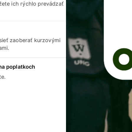
ete ich rýchlo prevádzať
usieť zaoberať kurzovými
ami.
 na poplatkoch
te.