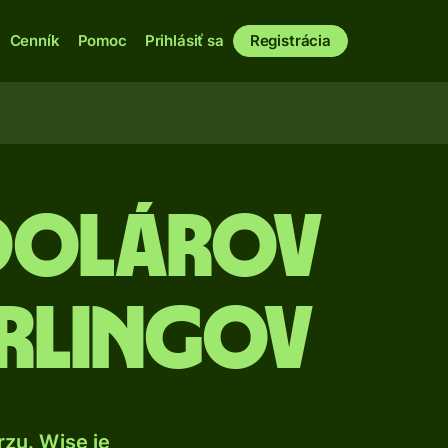
Cenník
Pomoc
Prihlásiť sa
Registrácia
 dolárov
erlingov
zu. Wise je