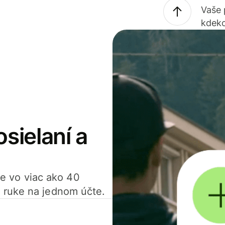
Vaše
kdeko
osielaní a
ťte vo viac ako 40
 ruke na jednom účte.