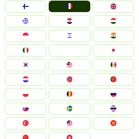
France
Suomi
United Kingdom
Greece
Hrvatska
Magyarország
Indonesia
Israel
India
Italia
JA
Japan
South Korea
Malay
Mexico
Nederland
Norge
Portugal
Polska
România
Россия
Slovensko
Ruoŧŧa
ไทย
Türkiye
United States
Vietnam
中国
中國香港特別行政區