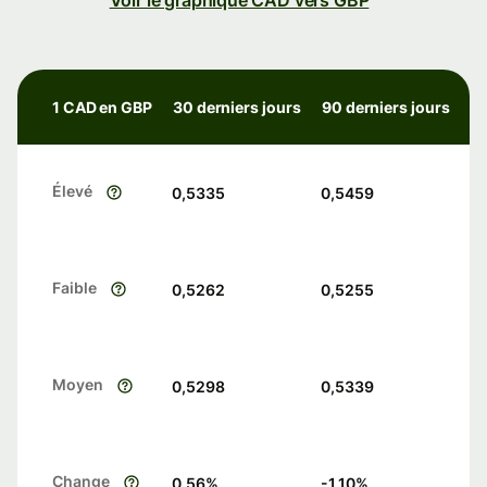
Voir le graphique CAD vers GBP
1 CAD en GBP
30 derniers jours
90 derniers jours
Élevé
0,5335
0,5459
Faible
0,5262
0,5255
Moyen
0,5298
0,5339
Change
0.56
%
-1.10
%