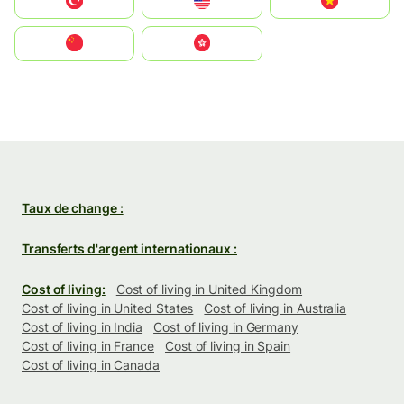
Türkiye
United States
Vietnam
中国
中國香港特別行政區
Taux de change :
Transferts d'argent internationaux :
Cost of living:
Cost of living in United Kingdom
Cost of living in United States
Cost of living in Australia
Cost of living in India
Cost of living in Germany
Cost of living in France
Cost of living in Spain
Cost of living in Canada