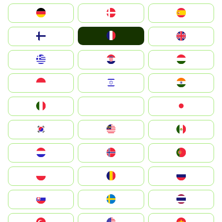
Deutschland
Denmark
España
France
Suomi
United Kingdom
Greece
Hrvatska
Magyarország
Indonesia
Israel
India
Italia
JA
Japan
South Korea
Malay
Mexico
Nederland
Norge
Portugal
Polska
România
Россия
Slovensko
Ruoŧŧa
ไทย