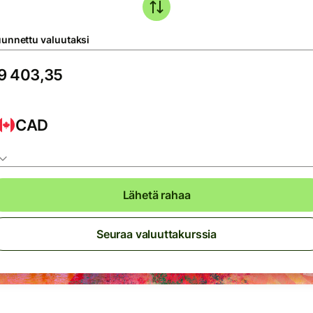
unnettu valuutaksi
CAD
Lähetä rahaa
Seuraa valuuttakurssia