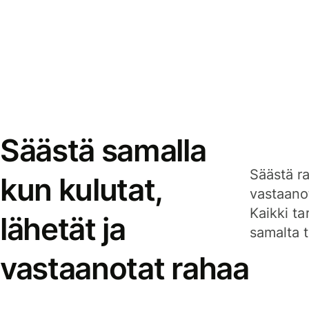
Säästä samalla
Säästä ra
kun kulutat,
vastaanot
Kaikki ta
lähetät ja
samalta ti
vastaanotat rahaa