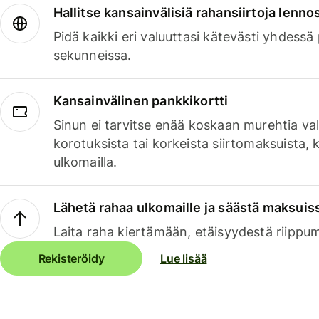
Hallitse kansainvälisiä rahansiirtoja lenno
Pidä kaikki eri valuuttasi kätevästi yhdessä
sekunneissa.
Kansainvälinen pankkikortti
Sinun ei tarvitse enää koskaan murehtia va
korotuksista tai korkeista siirtomaksuista,
ulkomailla.
Lähetä rahaa ulkomaille ja säästä maksuis
Laita raha kiertämään, etäisyydestä riippu
Rekisteröidy
Lue lisää