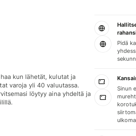
Hallits
rahansi
Pidä ka
yhdess
sekunn
haa kun lähetät, kulutat ja
Kansai
at varoja yli 40 valuutassa.
Sinun e
rvitsemasi löytyy aina yhdeltä ja
mureht
lillä.
korotuk
siirtom
ulkomai