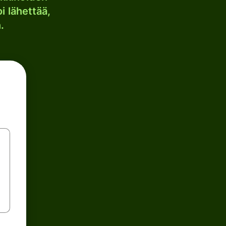
i lähettää,
.