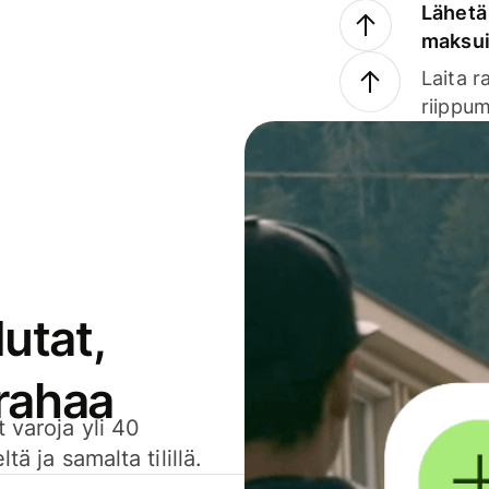
Lähetä 
maksu
Laita r
riippum
utat,
 rahaa
 varoja yli 40
ä ja samalta tilillä.