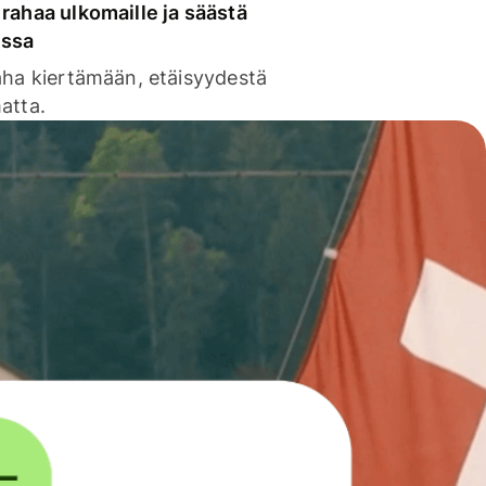
rahaa ulkomaille ja säästä
issa
aha kiertämään, etäisyydestä
atta.