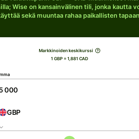
lla; Wise on kansainvälinen tili, jonka kautta vo
käyttää sekä muuntaa rahaa paikallisten tapaan
Markkinoiden keskikurssi
1 GBP = 1,881 CAD
umma
GBP