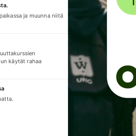
sta.
 paikassa ja muunna niitä
luuttakurssien
 kun käytät rahaa
sa
matta.