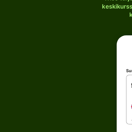
keskikurssi
S