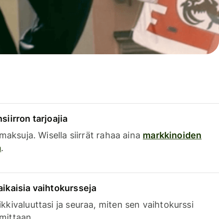
siirron tarjoajia
a maksuja. Wisella siirrät rahaa aina
markkinoiden
a
.
aikaisia vaihtokursseja
kkivaluuttasi ja seuraa, miten sen vaihtokurssi
mittaan.