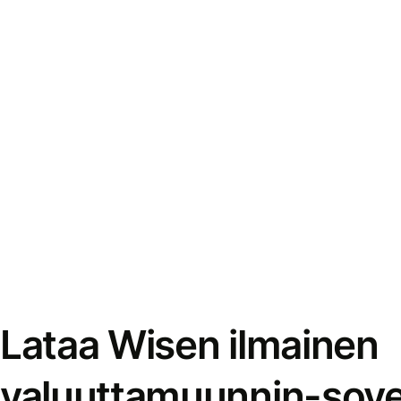
Lataa Wisen ilmainen
valuuttamuunnin-sove