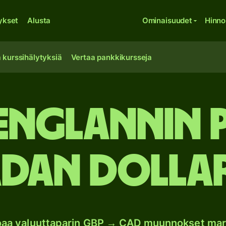
ykset
Alusta
Ominaisuudet
Hinno
 kurssihälytyksiä
Vertaa pankkikursseja
 Englannin 
dan dollar
joaa valuuttaparin GBP → CAD muunnokset mar