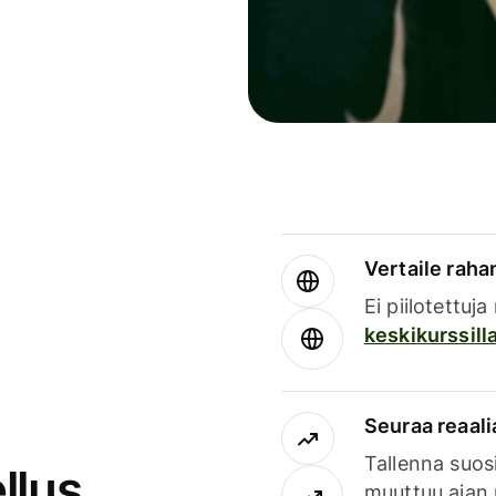
Vertaile rahan
Ei piilotettuj
keskikurssill
Seuraa reaali
Tallenna suosi
llus
muuttuu ajan 