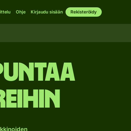
ittelu
Ohje
Kirjaudu sisään
Rekisteröidy
puntaa
eihin
kkinoiden