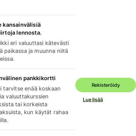
e kansainvälisiä
irtoja lennosta.
ikki eri valuuttasi kätevästi
ä paikassa ja muunna niitä
eissa.
nvälinen pankkikortti
Rekisteröidy
i tarvitse enää koskaan
ia valuuttakurssien
Lue lisää
sista tai korkeista
aksuista, kun käytät rahaa
lla.