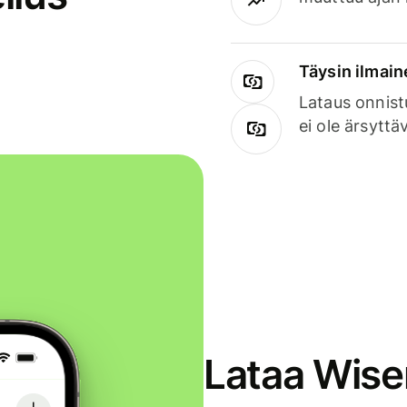
Täysin ilmain
Lataus onnist
ei ole ärsyttä
Lataa Wise