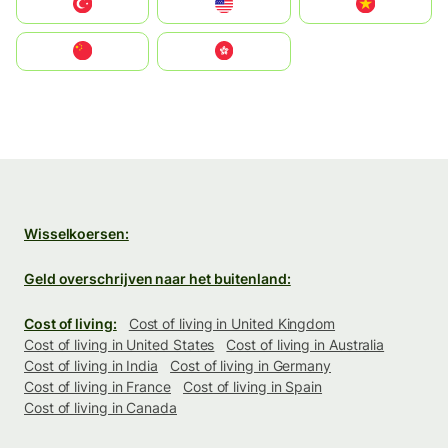
Türkiye
United States
Vietnam
中国
中國香港特別行政區
Wisselkoersen:
Geld overschrijven naar het buitenland:
Cost of living:
Cost of living in United Kingdom
Cost of living in United States
Cost of living in Australia
Cost of living in India
Cost of living in Germany
Cost of living in France
Cost of living in Spain
Cost of living in Canada