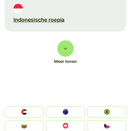
Indonesische roepia
Meer tonen
الإمارات العربية المتحدة
Australia
Brazil
България
Switzerland
Czechia