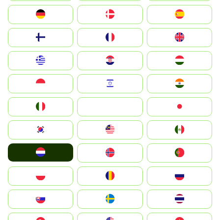
Deutschland
Denmark
España
Suomi
France
United Kingdom
Greece
Hrvatska
Magyarország
Indonesia
Israel
India
Italia
JA
Japan
South Korea
Malay
Mexico
Nederland
Norge
Portugal
Polska
România
Россия
Slovensko
Ruoŧŧa
ไทย