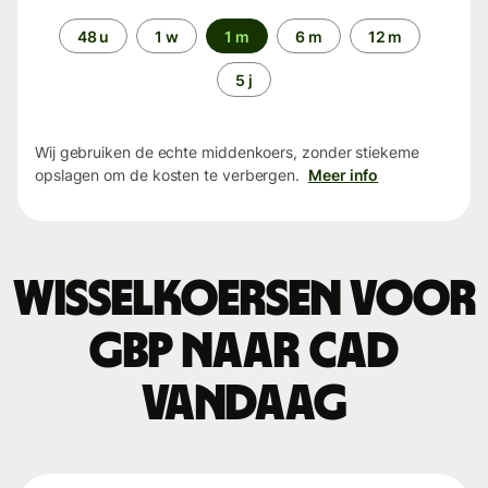
Periode
48 u
1 w
1 m
6 m
12 m
5 j
Wij gebruiken de echte middenkoers, zonder stiekeme
opslagen om de kosten te verbergen.
Meer info
Wisselkoersen voor
GBP naar CAD
vandaag