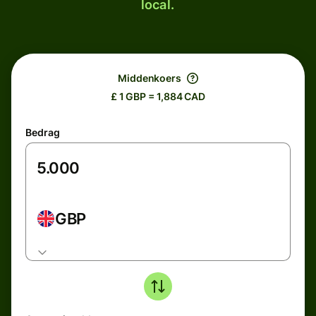
local.
Middenkoers
£ 1 GBP = 1,884 CAD
Bedrag
GBP