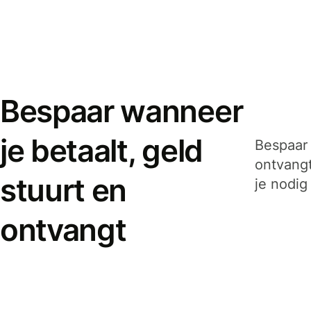
Bespaar wanneer
je betaalt, geld
Bespaar 
ontvangt
stuurt en
je nodig
ontvangt