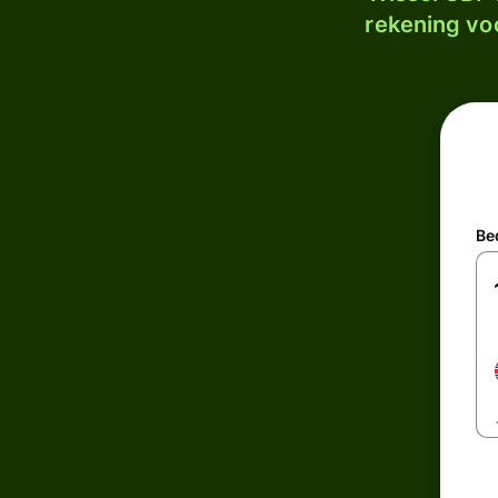
rekening voo
Be