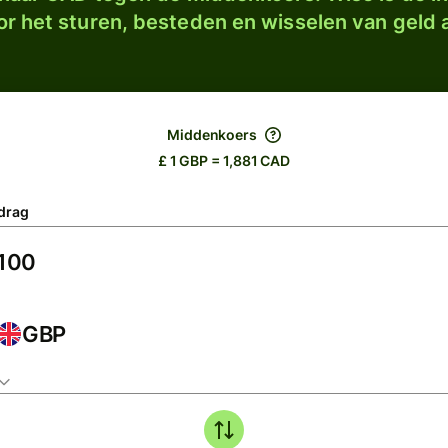
r het sturen, besteden en wisselen van geld a
Middenkoers
£ 1 GBP = 1,881 CAD
drag
GBP