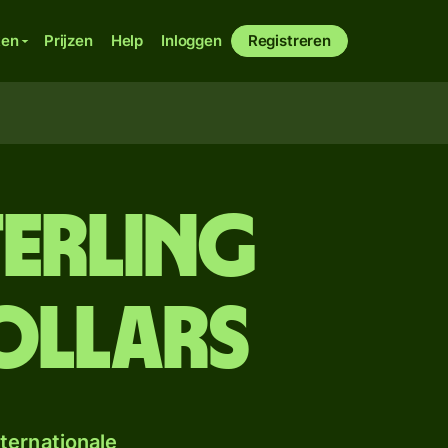
ken
Prijzen
Help
Inloggen
Registreren
terling
ollars
ternationale