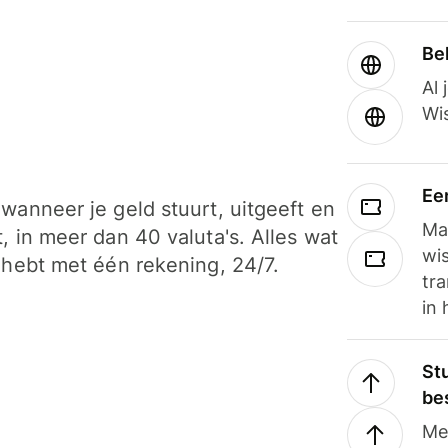
Be
Al 
Wi
Ee
wanneer je geld stuurt, uitgeeft en
Ma
, in meer dan 40 valuta's. Alles wat
wi
 hebt met één rekening, 24/7.
tra
in 
Stu
be
Me