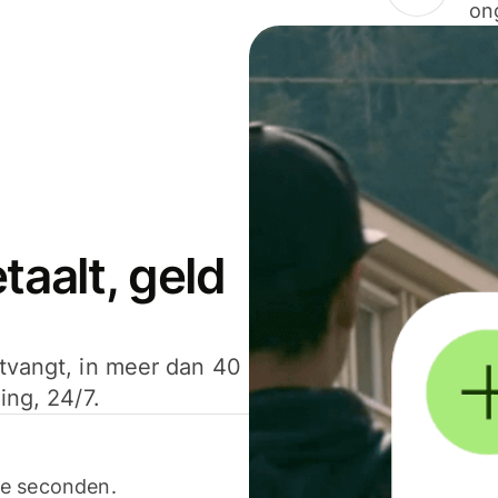
on
aalt, geld
ntvangt, in meer dan 40
ing, 24/7.
ele seconden.