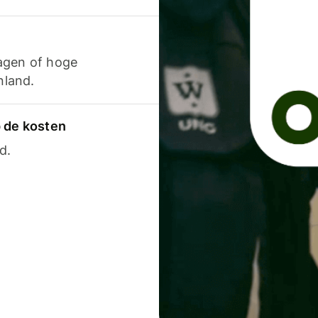
agen of hoge
nland.
p de kosten
d.