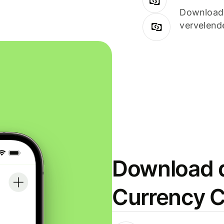
Downloade
vervelend
Download d
Currency C