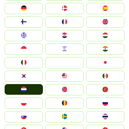
Deutschland
Denmark
España
Suomi
France
United Kingdom
Greece
Hrvatska
Magyarország
Indonesia
Israel
India
Italia
JA
Japan
South Korea
Malay
Mexico
Nederland
Norge
Portugal
Polska
România
Россия
Slovensko
Ruoŧŧa
ไทย