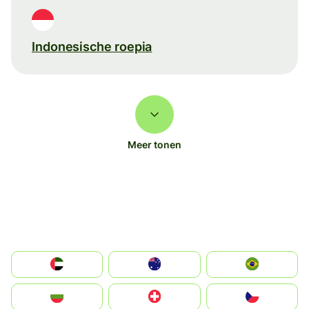
Indonesische roepia
Meer tonen
الإمارات العربية المتحدة
Australia
Brazil
България
Switzerland
Czechia