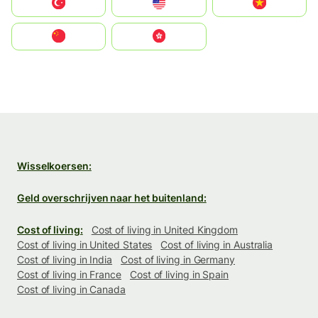
Türkiye
United States
Vietnam
中国
中國香港特別行政區
Wisselkoersen:
Geld overschrijven naar het buitenland:
Cost of living:
Cost of living in United Kingdom
Cost of living in United States
Cost of living in Australia
Cost of living in India
Cost of living in Germany
Cost of living in France
Cost of living in Spain
Cost of living in Canada