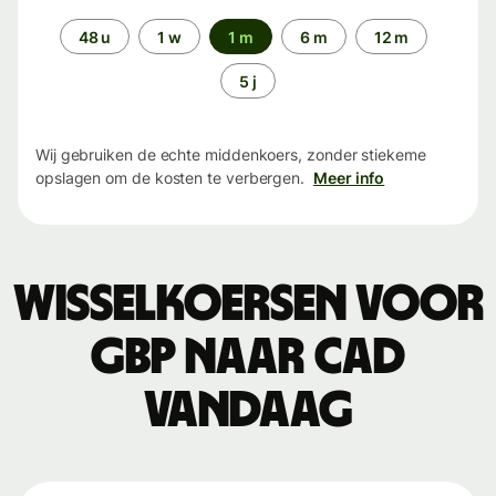
Periode
48 u
1 w
1 m
6 m
12 m
5 j
Wij gebruiken de echte middenkoers, zonder stiekeme
opslagen om de kosten te verbergen.
Meer info
Wisselkoersen voor
GBP naar CAD
vandaag