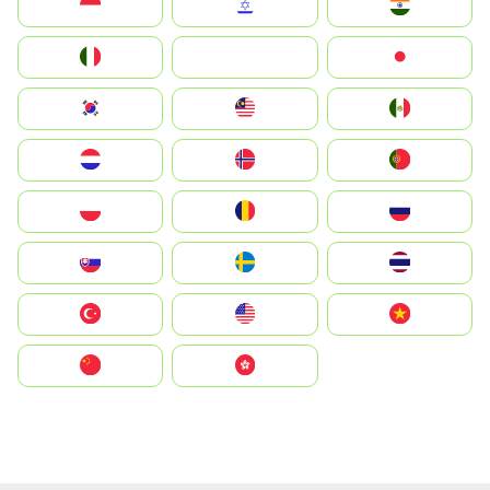
Indonesia
Israel
India
Italia
JA
Japan
South Korea
Malay
Mexico
Nederland
Norge
Portugal
Polska
România
Россия
Slovensko
Ruoŧŧa
ไทย
Türkiye
United States
Vietnam
中国
中國香港特別行政區