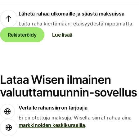
Lähetä rahaa ulkomaille ja säästä maksuissa
Laita raha kiertämään, etäisyydestä riippumatta.
Rekisteröidy
Lue lisää
Lataa Wisen ilmainen
valuuttamuunnin-sovellus
Vertaile rahansiirron tarjoajia
Ei piilotettuja maksuja. Wisella siirrät rahaa aina
markkinoiden keskikurssilla
.