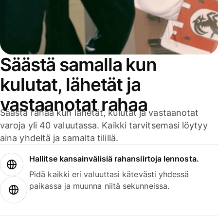
Säästä samalla kun
kulutat, lähetät ja
vastaanotat rahaa
Säästä rahaa kun lähetät, kulutat ja vastaanotat
varoja yli 40 valuutassa. Kaikki tarvitsemasi löytyy
aina yhdeltä ja samalta tilillä.
Hallitse kansainvälisiä rahansiirtoja lennosta.
Pidä kaikki eri valuuttasi kätevästi yhdessä
paikassa ja muunna niitä sekunneissa.