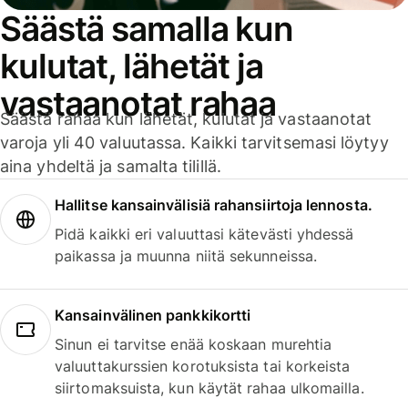
Säästä samalla kun
kulutat, lähetät ja
vastaanotat rahaa
Säästä rahaa kun lähetät, kulutat ja vastaanotat
varoja yli 40 valuutassa. Kaikki tarvitsemasi löytyy
aina yhdeltä ja samalta tilillä.
Hallitse kansainvälisiä rahansiirtoja lennosta.
Pidä kaikki eri valuuttasi kätevästi yhdessä
paikassa ja muunna niitä sekunneissa.
Kansainvälinen pankkikortti
Sinun ei tarvitse enää koskaan murehtia
valuuttakurssien korotuksista tai korkeista
siirtomaksuista, kun käytät rahaa ulkomailla.