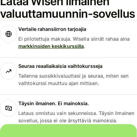
Lataa Wisen ilmainen
valuuttamuunnin-sovellus
Vertaile rahansiirron tarjoajia
Ei piilotettuja maksuja. Wisella siirrät rahaa aina
markkinoiden keskikurssilla
.
Seuraa reaaliaikaisia vaihtokursseja
Tallenna suosikkivaluuttasi ja seuraa, miten sen
vaihtokurssi muuttuu ajan mittaan.
Täysin ilmainen. Ei mainoksia.
Lataus onnistuu vain sekunneissa. Täysin ilmainen
sovellus, jossa ei ole ärsyttäviä mainoksia.