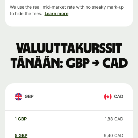
We use the real, mid-market rate with no sneaky mark-up
to hide the fees.
Learn more
Valuuttakurssit
tänään: GBP → CAD
GBP
CAD
1
GBP
1,88
CAD
5
GBP
9,40
CAD