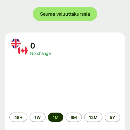
Seuraa valuuttakurssia
0
No change
Time
48H
1W
1M
6M
12M
5Y
period