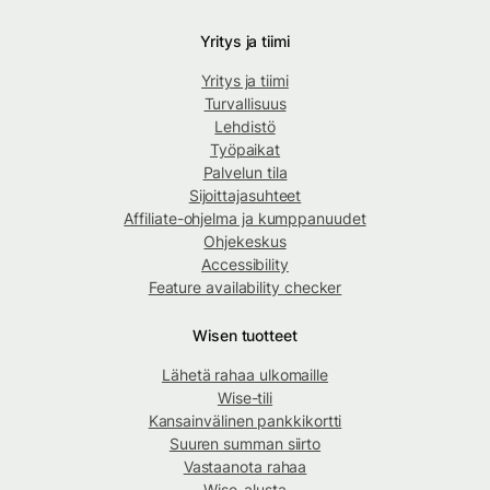
Yritys ja tiimi
Yritys ja tiimi
Turvallisuus
Lehdistö
Työpaikat
Palvelun tila
Sijoittajasuhteet
Affiliate-ohjelma ja kumppanuudet
Ohjekeskus
Accessibility
Feature availability checker
Wisen tuotteet
Lähetä rahaa ulkomaille
Wise-tili
Kansainvälinen pankkikortti
Suuren summan siirto
Vastaanota rahaa
Wise-alusta