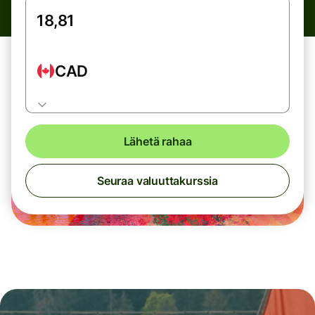
CAD
Lähetä rahaa
Seuraa valuuttakurssia