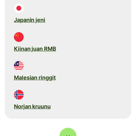
Japanin jeni
Kiinan juan RMB
Malesian ringgit
Norjan kruunu