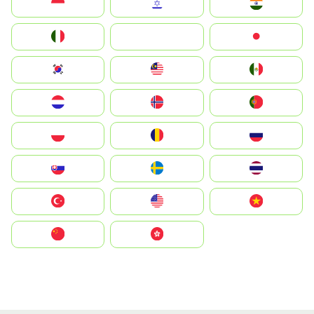
Indonesia
Israel
India
Italia
JA
Japan
South Korea
Malay
Mexico
Nederland
Norge
Portugal
Polska
România
Россия
Slovensko
Ruoŧŧa
ไทย
Türkiye
United States
Vietnam
中国
中國香港特別行政區