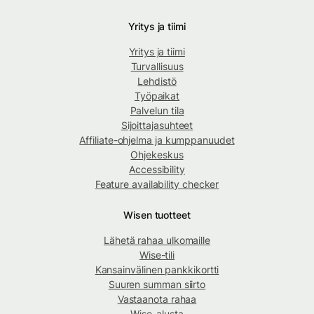
Yritys ja tiimi
Yritys ja tiimi
Turvallisuus
Lehdistö
Työpaikat
Palvelun tila
Sijoittajasuhteet
Affiliate-ohjelma ja kumppanuudet
Ohjekeskus
Accessibility
Feature availability checker
Wisen tuotteet
Lähetä rahaa ulkomaille
Wise-tili
Kansainvälinen pankkikortti
Suuren summan siirto
Vastaanota rahaa
Wise-alusta