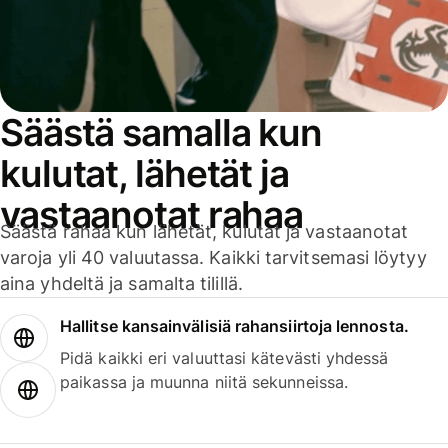
Säästä samalla kun
kulutat, lähetät ja
vastaanotat rahaa
Säästä rahaa kun lähetät, kulutat ja vastaanotat
varoja yli 40 valuutassa. Kaikki tarvitsemasi löytyy
aina yhdeltä ja samalta tilillä.
Hallitse kansainvälisiä rahansiirtoja lennosta.
Pidä kaikki eri valuuttasi kätevästi yhdessä
paikassa ja muunna niitä sekunneissa.