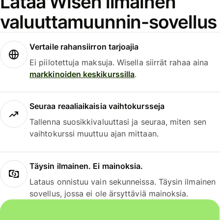
Lataa Wisen ilmainen
valuuttamuunnin-sovellus
Vertaile rahansiirron tarjoajia
Ei piilotettuja maksuja. Wisella siirrät rahaa aina
markkinoiden keskikurssilla
.
Seuraa reaaliaikaisia vaihtokursseja
Tallenna suosikkivaluuttasi ja seuraa, miten sen
vaihtokurssi muuttuu ajan mittaan.
Täysin ilmainen. Ei mainoksia.
Lataus onnistuu vain sekunneissa. Täysin ilmainen
sovellus, jossa ei ole ärsyttäviä mainoksia.