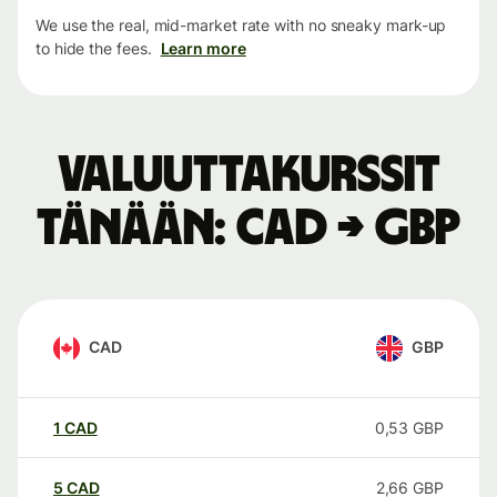
We use the real, mid-market rate with no sneaky mark-up
to hide the fees.
Learn more
Valuuttakurssit
tänään: CAD → GBP
CAD
GBP
1
CAD
0,53
GBP
5
CAD
2,66
GBP