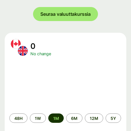
Seuraa valuuttakurssia
0
No change
Time
48H
1W
1M
6M
12M
5Y
period