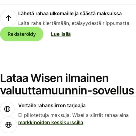
Lähetä rahaa ulkomaille ja säästä maksuissa
Laita raha kiertämään, etäisyydestä riippumatta.
Rekisteröidy
Lue lisää
Lataa Wisen ilmainen
valuuttamuunnin-sovellus
Vertaile rahansiirron tarjoajia
Ei piilotettuja maksuja. Wisella siirrät rahaa aina
markkinoiden keskikurssilla
.