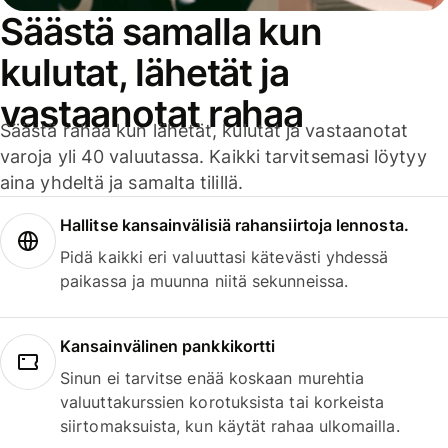
Säästä samalla kun
kulutat, lähetät ja
vastaanotat rahaa
Säästä rahaa kun lähetät, kulutat ja vastaanotat
varoja yli 40 valuutassa. Kaikki tarvitsemasi löytyy
aina yhdeltä ja samalta tilillä.
Hallitse kansainvälisiä rahansiirtoja lennosta.
Pidä kaikki eri valuuttasi kätevästi yhdessä
paikassa ja muunna niitä sekunneissa.
Kansainvälinen pankkikortti
Sinun ei tarvitse enää koskaan murehtia
valuuttakurssien korotuksista tai korkeista
siirtomaksuista, kun käytät rahaa ulkomailla.