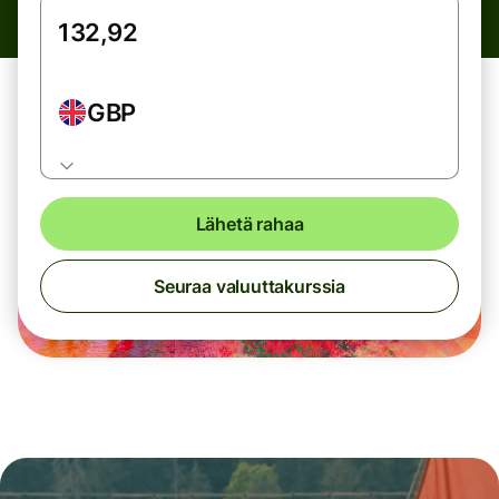
GBP
Lähetä rahaa
Seuraa valuuttakurssia