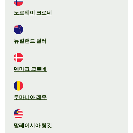
노르웨이 크로네
뉴질랜드 달러
덴마크 크로네
루마니아 레우
말레이시아 링깃