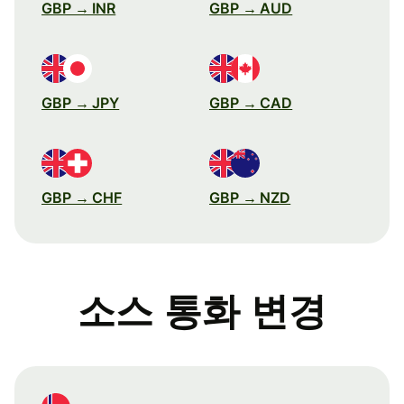
GBP → INR
GBP → AUD
GBP → JPY
GBP → CAD
GBP → CHF
GBP → NZD
소스 통화 변경