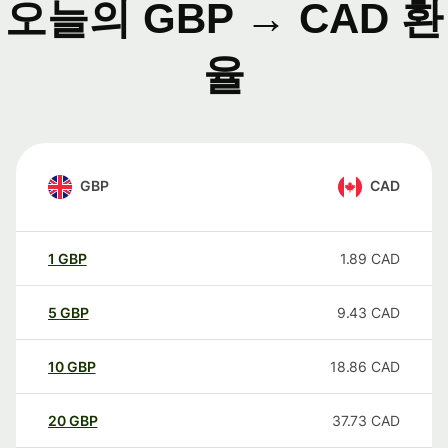
오늘의 GBP → CAD 환
율
GBP
CAD
1
GBP
1.89
CAD
5
GBP
9.43
CAD
10
GBP
18.86
CAD
20
GBP
37.73
CAD