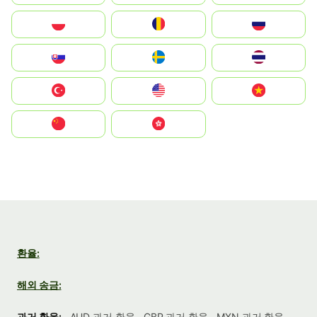
Polska
România
Россия
Slovensko
Ruoŧŧa
ไทย
Türkiye
United States
Vietnam
中国
中國香港特別行政區
환율:
해외 송금:
과거 환율:
AUD 과거 환율
GBP 과거 환율
MXN 과거 환율