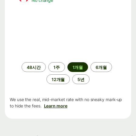
No change
기
48시간
1주
1개월
6개월
간
12개월
5년
We use the real, mid-market rate with no sneaky mark-up
to hide the fees.
Learn more