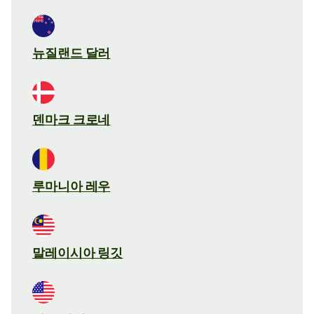
뉴질랜드 달러
덴마크 크로네
루마니아 레우
말레이시아 링깃