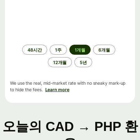
기
48시간
1주
1개월
6개월
간
12개월
5년
We use the real, mid-market rate with no sneaky mark-up
to hide the fees.
Learn more
오늘의 CAD → PHP 환