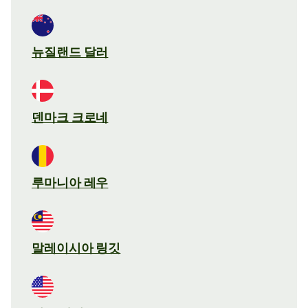
뉴질랜드 달러
덴마크 크로네
루마니아 레우
말레이시아 링깃