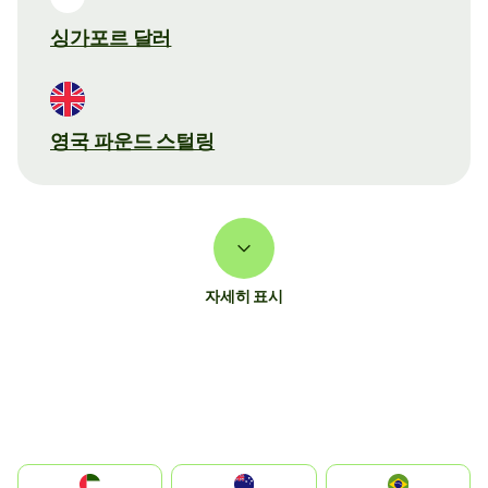
싱가포르 달러
영국 파운드 스털링
자세히 표시
الإمارات العربية المتحدة
Australia
Brazil