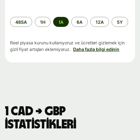
Zaman
48SA
1H
1A
6A
12A
5Y
aralığı
Reel piyasa kurunu kullanıyoruz ve ücretleri gizlemek için
gizli fiyat artışları eklemiyoruz.
Daha fazla bilgi edinin
1 CAD → GBP
istatistikleri