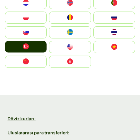
Nederland
Norge
Portugal
Polska
România
Россия
Slovensko
Ruoŧŧa
ไทย
Türkiye
United States
Vietnam
中国
中國香港特別行政區
Döviz kurları:
Uluslararası para transferleri: