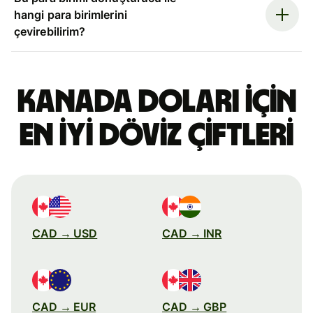
hangi para birimlerini
çevirebilirim?
Kanada doları için
en iyi döviz çiftleri
CAD → USD
CAD → INR
CAD → EUR
CAD → GBP