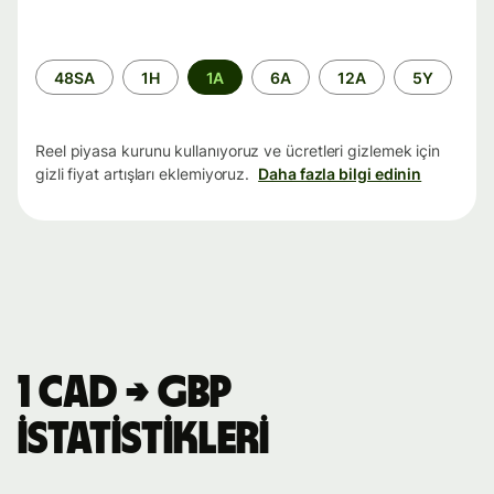
Zaman
48SA
1H
1A
6A
12A
5Y
aralığı
Reel piyasa kurunu kullanıyoruz ve ücretleri gizlemek için
gizli fiyat artışları eklemiyoruz.
Daha fazla bilgi edinin
1 CAD → GBP
istatistikleri