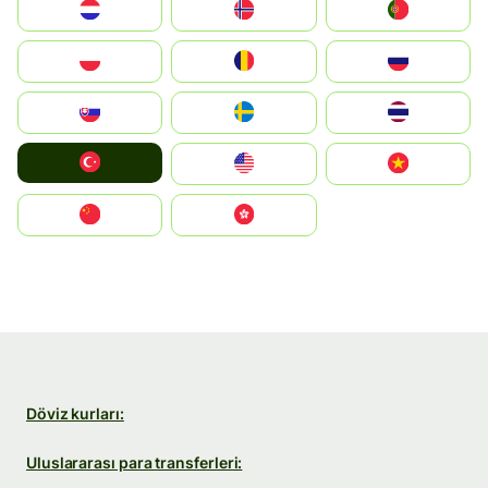
Nederland
Norge
Portugal
Polska
România
Россия
Slovensko
Ruoŧŧa
ไทย
Türkiye
United States
Vietnam
中国
中國香港特別行政區
Döviz kurları:
Uluslararası para transferleri: