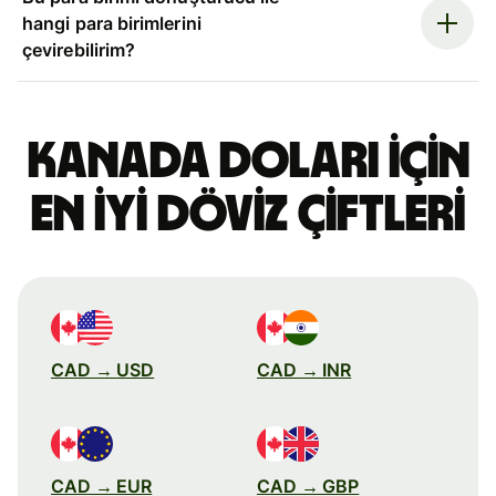
hangi para birimlerini
çevirebilirim?
Kanada doları için
en iyi döviz çiftleri
CAD → USD
CAD → INR
CAD → EUR
CAD → GBP