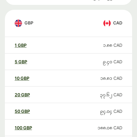
GBP
CAD
1
GBP
၁.၈၈
CAD
5
GBP
၉.၄၀
CAD
10
GBP
၁၈.၈၁
CAD
20
GBP
၃၇.၆၂
CAD
50
GBP
၉၄.၀၄
CAD
100
GBP
၁၈၈.၀၈
CAD