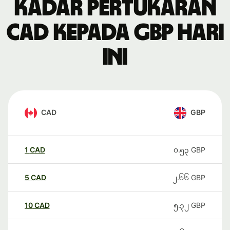
Kadar pertukaran
CAD kepada GBP hari
ini
CAD
GBP
1
CAD
၀.၅၃
GBP
5
CAD
၂.၆၆
GBP
10
CAD
၅.၃၂
GBP