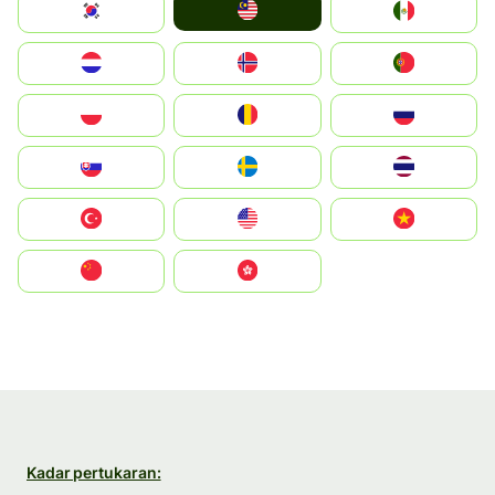
Malay
South Korea
Mexico
Nederland
Norge
Portugal
Polska
România
Россия
Slovensko
Ruoŧŧa
ไทย
Türkiye
United States
Vietnam
中国
中國香港特別行政區
Kadar pertukaran: