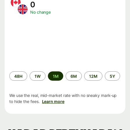
0
No change
Time
48H
1W
1M
6M
12M
5Y
period
We use the real, mid-market rate with no sneaky mark-up
to hide the fees.
Learn more