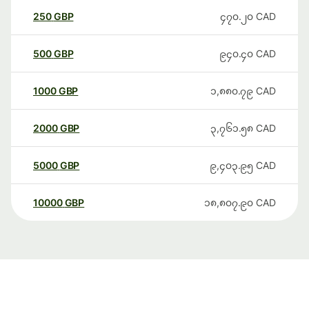
250
GBP
၄၇၀.၂၀
CAD
500
GBP
၉၄၀.၄၀
CAD
1000
GBP
၁,၈၈၀.၇၉
CAD
2000
GBP
၃,၇၆၁.၅၈
CAD
5000
GBP
၉,၄၀၃.၉၅
CAD
10000
GBP
၁၈,၈၀၇.၉၀
CAD