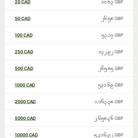
20
CAD
၁၀.၆၃
GBP
50
CAD
၂၆.၅၈
GBP
100
CAD
၅၃.၁၇
GBP
250
CAD
၁၃၂.၉၂
GBP
500
CAD
၂၆၅.၈၅
GBP
1000
CAD
၅၃၁.၆၉
GBP
2000
CAD
၁,၀၆၃.၃၈
GBP
5000
CAD
၂,၆၅၈.၄၆
GBP
10000
CAD
၅,၃၁၆.၉၂
GBP