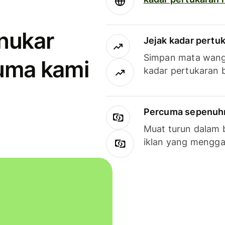
enukar
Jejak kadar pertu
Simpan mata wan
uma kami
kadar pertukaran 
Percuma sepenuhny
Muat turun dalam 
iklan yang mengg