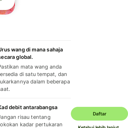
Urus wang di mana sahaja
secara global.
Pastikan mata wang anda
tersedia di satu tempat, dan
tukarkannya dalam beberapa
saat.
Kad debit antarabangsa
Daftar
Jangan risau tentang
tokokan kadar pertukaran
Ketahui lebih lanjut