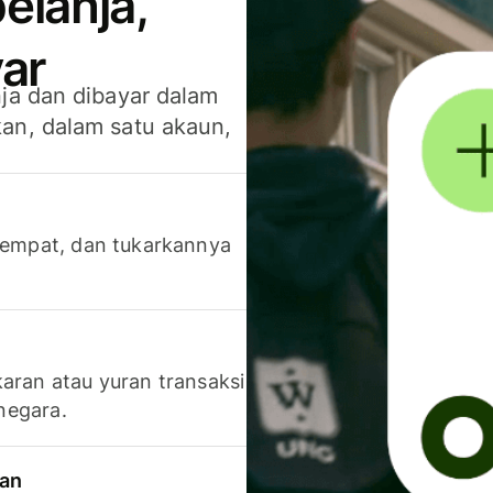
elanja,
ar
ja dan dibayar dalam
an, dalam satu akaun,
 tempat, dan tukarkannya
aran atau yuran transaksi
 negara.
ran