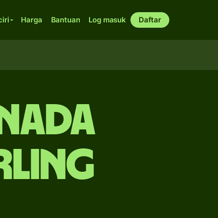
ciri
Harga
Bantuan
Log masuk
Daftar
anada
rling