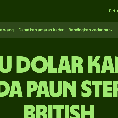
Ciri-
a wang
Dapatkan amaran kadar
Bandingkan kadar bank
bu dolar K
da paun ste
British