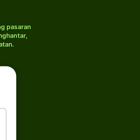
ng pasaran
nghantar,
atan.