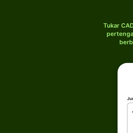
Tukar CAD
pertenga
berb
Ju