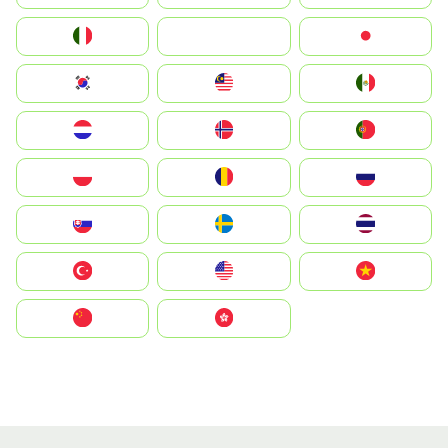
Italia
JA
Japan
South Korea
Malay
Mexico
Nederland
Norge
Portugal
Polska
România
Россия
Slovensko
Ruoŧŧa
ไทย
Türkiye
United States
Vietnam
中国
中國香港特別行政區