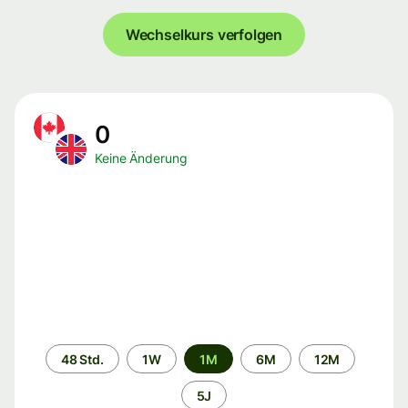
Wechselkurs verfolgen
0
Keine Änderung
Zeitraum
48 Std.
1W
1M
6M
12M
5J