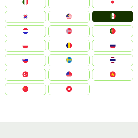
Italia
JA
Japan
Mexico
South Korea
Malay
Nederland
Norge
Portugal
Polska
România
Россия
Slovensko
Ruoŧŧa
ไทย
Türkiye
United States
Vietnam
中国
中國香港特別行政區