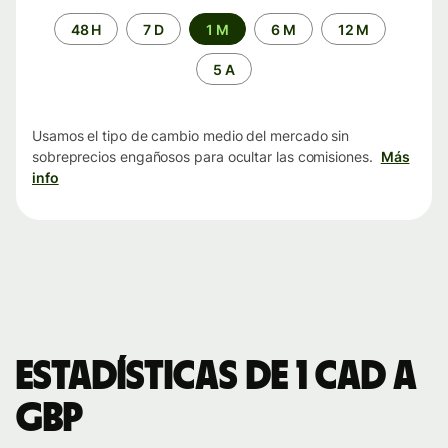
Periodo
48 H
7 D
1 M
6 M
12 M
de
tiempo
5 A
Usamos el tipo de cambio medio del mercado sin
sobreprecios engañosos para ocultar las comisiones.
Más
info
Estadísticas de 1 CAD a
GBP