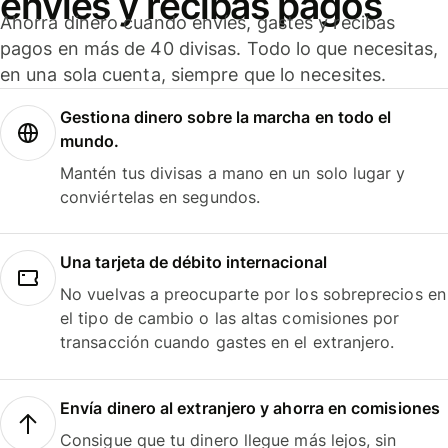
envíes y recibas pagos
Ahorra dinero cuando envíes, gastes y recibas
pagos en más de 40 divisas. Todo lo que necesitas,
en una sola cuenta, siempre que lo necesites.
Gestiona dinero sobre la marcha en todo el
mundo.
Mantén tus divisas a mano en un solo lugar y
conviértelas en segundos.
Una tarjeta de débito internacional
No vuelvas a preocuparte por los sobreprecios en
el tipo de cambio o las altas comisiones por
transacción cuando gastes en el extranjero.
Envía dinero al extranjero y ahorra en comisiones
Consigue que tu dinero llegue más lejos, sin