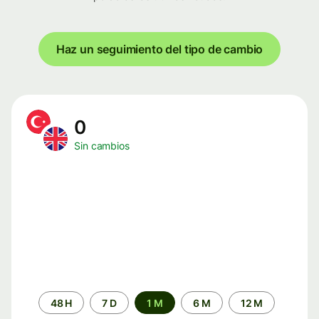
Haz un seguimiento del tipo de cambio
0
Sin cambios
Periodo
48 H
7 D
1 M
6 M
12 M
de