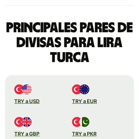
Principales pares de
divisas para lira
turca
TRY a USD
TRY a EUR
TRY a GBP
TRY a PKR