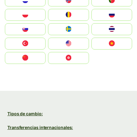
Nederland
Norge
Portugal
Polska
România
Россия
Slovensko
Ruoŧŧa
ไทย
Türkiye
United States
Vietnam
中国
中國香港特別行政區
Tipos de cambio:
Transferencias internacionales: