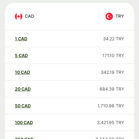
CAD
TRY
1
CAD
34.22
TRY
5
CAD
171.10
TRY
10
CAD
342.19
TRY
20
CAD
684.39
TRY
50
CAD
1,710.98
TRY
100
CAD
3,421.95
TRY