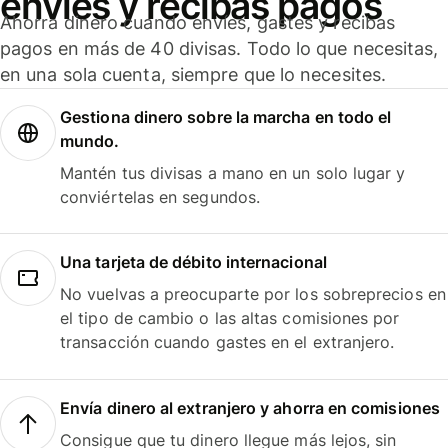
envíes y recibas pagos
Ahorra dinero cuando envíes, gastes y recibas
pagos en más de 40 divisas. Todo lo que necesitas,
en una sola cuenta, siempre que lo necesites.
Gestiona dinero sobre la marcha en todo el
mundo.
Mantén tus divisas a mano en un solo lugar y
conviértelas en segundos.
Una tarjeta de débito internacional
No vuelvas a preocuparte por los sobreprecios en
el tipo de cambio o las altas comisiones por
transacción cuando gastes en el extranjero.
Envía dinero al extranjero y ahorra en comisiones
Consigue que tu dinero llegue más lejos, sin