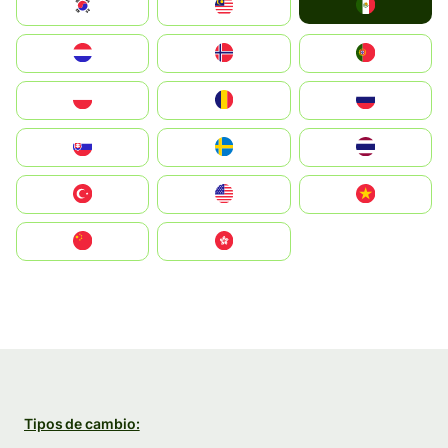
Mexico
South Korea
Malay
Nederland
Norge
Portugal
Polska
România
Россия
Slovensko
Ruoŧŧa
ไทย
Türkiye
United States
Vietnam
中国
中國香港特別行政區
Tipos de cambio: