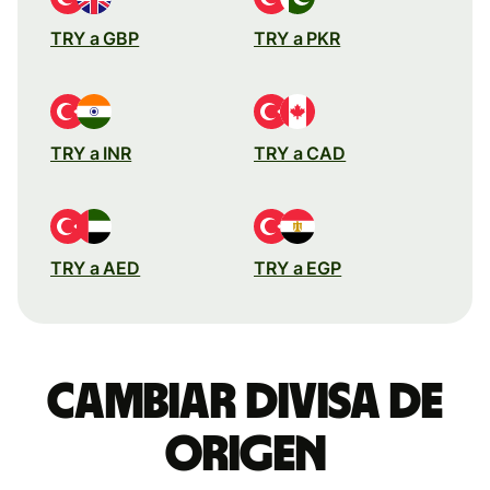
TRY a GBP
TRY a PKR
TRY a INR
TRY a CAD
TRY a AED
TRY a EGP
Cambiar divisa de
origen