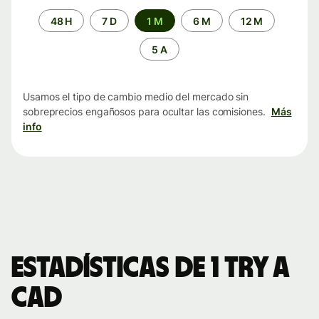
Periodo
48 H
7 D
1 M
6 M
12 M
de
tiempo
5 A
Usamos el tipo de cambio medio del mercado sin
sobreprecios engañosos para ocultar las comisiones.
Más
info
Estadísticas de 1 TRY a
CAD