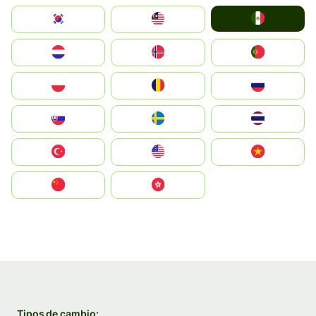
Mexico
South Korea
Malay
Nederland
Norge
Portugal
Polska
România
Россия
Slovensko
Ruoŧŧa
ไทย
Türkiye
United States
Vietnam
中国
中國香港特別行政區
Tipos de cambio: