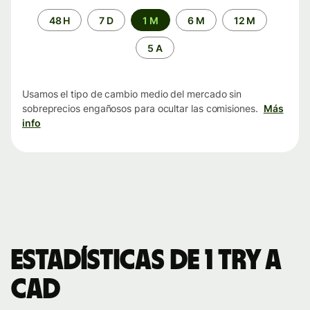
Periodo
48 H
7 D
1 M
6 M
12 M
de
tiempo
5 A
Usamos el tipo de cambio medio del mercado sin
sobreprecios engañosos para ocultar las comisiones.
Más
info
Estadísticas de 1 TRY a
CAD